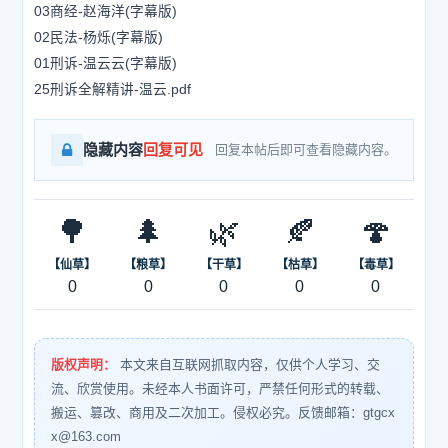
03商经-赵海洋(字幕版)
02民法-杨烁(字幕版)
01刑诉-温云云(字幕版)
25刑诉全解精讲-温云.pdf
隐藏内容
回复可见
回复本帖后即可查看隐藏内容。
🌳
🌲
🌿
🍂
🍄
【仙草】
【粮草】
【干草】
【枯草】
【毒草】
0
0
0
0
0
版权声明：
本文来自互联网抓取内容，仅供个人学习、交
流、欣赏使用。未经本人书面许可，严禁任何形式的转载、
搬运、篡改、商用及二次加工。侵权必究。反馈邮箱：gtgcx
x@163.com