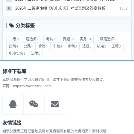
2026年二级建造师《机电实务》考试真题及答案解析
8
1862
分类标签
二级
20
建造师
20
考试
15
真题
13
实务
10
二级建造师
8
建筑
4
公路
4
管理
4
市政
4
水利
3
法规
3
机电
3
工程
3
机电实务
1
法律
1
标准下载库
本站资源仅供学习和研究使用，请在下载后遵守原作者授权协议。
官网：https://www.bzxzku.com/
友情链接
知筑侠
西南工程联盟
地质网
夸克资源网
有趣的
夸克吧
海外素材模版