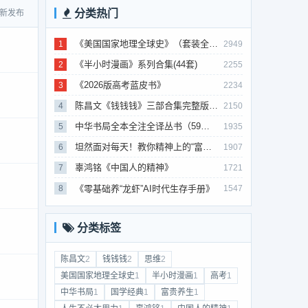
分类热门
新发布
《美国国家地理全球史》（套装全10册）
1
2949
《半小时漫画》系列合集(44套)
2
2255
《2026版高考蓝皮书》
3
2234
陈昌文《钱钱钱》三部合集完整版（非出版书籍）
4
2150
中华书局全本全注全译丛书（59套国学经典）
5
1935
坦然面对每天！教你精神上的“富贵养生”！埃克哈特·托利（Eckhart Tolle）《人生不必太用力》
6
1907
辜鸿铭《中国人的精神》
7
1721
《零基础养“龙虾”AI时代生存手册》
8
1547
分类标签
陈昌文
2
钱钱钱
2
思维
2
美国国家地理全球史
1
半小时漫画
1
高考
1
中华书局
1
国学经典
1
富贵养生
1