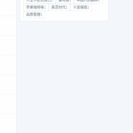
人生不必太用力
1
辜鸿铭
1
中国人的精神
1
苹果咖啡味
1
英灵时代
1
十连保底
1
品质管理
1