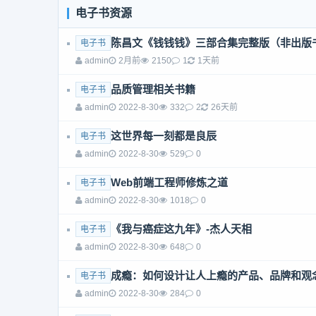
电子书资源
陈昌文《钱钱钱》三部合集完整版（非出版
电子书
admin
2月前
2150
1
1天前
品质管理相关书籍
电子书
admin
2022-8-30
332
2
26天前
这世界每一刻都是良辰
电子书
admin
2022-8-30
529
0
Web前端工程师修炼之道
电子书
admin
2022-8-30
1018
0
《我与癌症这九年》-杰人天相
电子书
admin
2022-8-30
648
0
成瘾：如何设计让人上瘾的产品、品牌和观
电子书
admin
2022-8-30
284
0