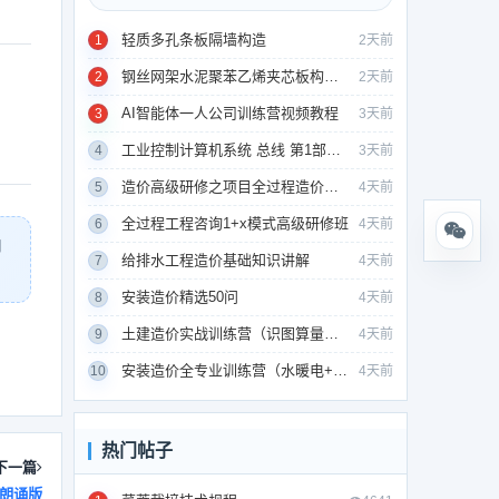
轻质多孔条板隔墙构造
1
2天前
钢丝网架水泥聚苯乙烯夹芯板构造（GSJ板）
2
2天前
AI智能体一人公司训练营视频教程
3
3天前
工业控制计算机系统 总线 第1部分：总论
4
3天前
造价高级研修之项目全过程造价管理
5
4天前
全过程工程咨询1+x模式高级研修班
6
4天前
用
给排水工程造价基础知识讲解
7
4天前
安装造价精选50问
8
4天前
土建造价实战训练营（识图算量清单组价）
9
4天前
安装造价全专业训练营（水暖电+通风消防）
10
4天前
热门帖子
下一篇
朗诵版