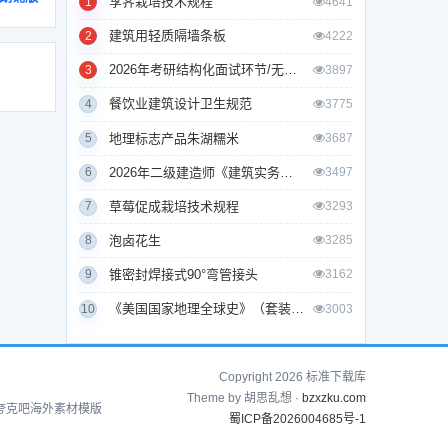
莩荠栽培技术规程
1
4641
建筑用轻质隔墙条板
2
4222
2026年考研结构化面试环节/无领导小组面试环节/面试技巧及简历书写
3
3897
餐饮业建筑设计卫生规范
4
3775
地理标志产品朱湖糯米
5
3687
2026年二级建造师《建筑实务》考试真题及答案解析
6
3497
草莓促成栽培技术规程
7
3293
泡卤花生
8
3285
锥密封焊接式90°弯管接头
9
3162
《美国国家地理全球史》（套装全10册）
10
3003
Copyright 2026 标准下载库
Theme by 胡思乱想 ·
bzxzku.com
夸克吧
海外素材模版
蜀ICP备2026004685号-1