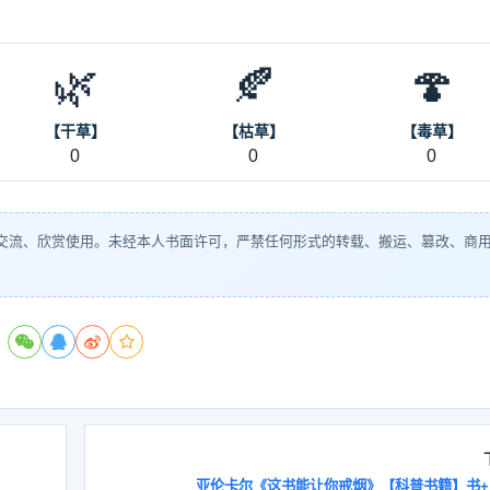
🌿
🍂
🍄
【干草】
【枯草】
【毒草】
0
0
0
交流、欣赏使用。未经本人书面许可，严禁任何形式的转载、搬运、篡改、商
亚伦卡尔《这书能让你戒烟》【科普书籍】书+