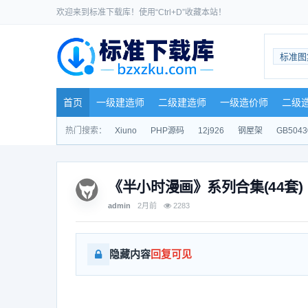
欢迎来到标准下载库！使用“Ctrl+D”收藏本站！
标准图
首页
一级建造师
二级建造师
一级造价师
二级
热门搜索：
Xiuno
PHP源码
12j926
钢屋架
GB5043
《半小时漫画》系列合集(44套)
admin
2月前
2283
隐藏内容
回复可见