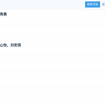
最新回复
最
钟秀勇
韩心怡，刘安琪