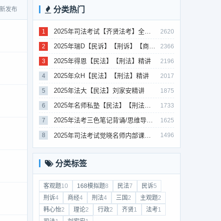
分类热门
新发布
2025年司法考试【齐贤法考】全程班
1
2620
2025年瑞D【民诉】【刑诉】【商经】【三国】精讲
2
2366
2025年得恩【民法】【刑法】精讲
3
2196
2025年众H【民法】【刑法】精讲
4
2017
2025年法大【民法】刘家安精讲
5
1875
2025年名师私塾【民法】【刑法】【行政法】【商经】精讲
6
1733
2025年法考‮色三‬笔‮背记‬诵/思维导图/学霸笔记/学科框架图
7
1625
2025年司法考试觉晓名师内部课（主观题）
8
1496
分类标签
客观题
10
168模拟题
8
民法
7
民诉
5
刑诉
4
商经
4
刑法
4
三国
2
主观题
2
韩心怡
2
理论
2
行政
2
齐贤
1
法考
1