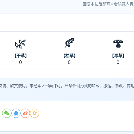
回复本帖后即可查看隐藏内容
🌿
🍂
🍄
【干草】
【枯草】
【毒草】
0
0
0
交流、欣赏使用。未经本人书面许可，严禁任何形式的转载、搬运、篡改、商