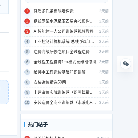
。
轻质多孔条板隔墙构造
1
2天前
钢丝网架水泥聚苯乙烯夹芯板构造（GSJ板）
2
2天前
AI智能体一人公司训练营视频教程
3
2天前
工业控制计算机系统 总线 第1部分：总论
4
2天前
造价高级研修之项目全过程造价管理
5
3天前
全过程工程咨询1+x模式高级研修班
6
3天前
给排水工程造价基础知识讲解
7
3天前
安装造价精选50问
8
3天前
用
土建造价实战训练营（识图算量清单组价）
9
3天前
安装造价全专业训练营（水暖电+通风消防）
10
3天前
热门帖子