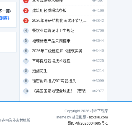
莩荠栽培技术规程
1
4597
建筑用轻质隔墙条板
2
4166
下一篇
预测卷》
2026年考研结构化面试环节/无领导小组面试环节/面试技巧及简历书写
3
3842
餐饮业建筑设计卫生规范
4
3706
地理标志产品朱湖糯米
5
3644
2026年二级建造师《建筑实务》考试真题及答案解析
6
3440
草莓促成栽培技术规程
7
3225
泡卤花生
8
3214
锥密封焊接式90°弯管接头
9
3099
《美国国家地理全球史》（套装全10册）
10
2977
Copyright 2026 标准下载库
Theme by 胡思乱想 ·
bzxzku.com
夸克吧
海外素材模版
蜀ICP备2026004685号-1