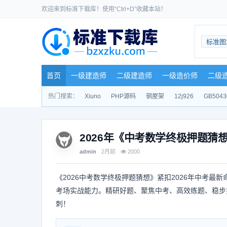
欢迎来到标准下载库！使用“Ctrl+D”收藏本站！
标准图
首页
一级建造师
二级建造师
一级造价师
二级
热门搜索：
Xiuno
PHP源码
钢屋架
12j926
GB5043
2026年《中考数学终极押题猜
admin
2月前
2000
《2026中考数学终极押题猜想》紧扣2026年中考
考场实战能力。精研好题、聚焦中考、高效练题、稳步
刺！