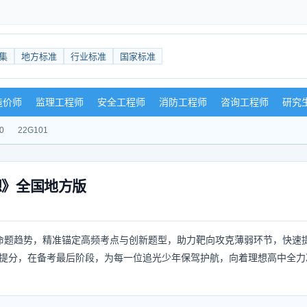
集
地方标准
行业标准
国家标准
造价师
监理工程师
安全工程师
消防工程师
咨询工程师
研究
0
22G101
想》全国地方版
最新命题趋势，精准锚定高频考点与创新题型，助力靶向攻克薄弱环节，快速
提分，在备考最后阶段，为每一位追光少年保驾护航，向着理想高中全力