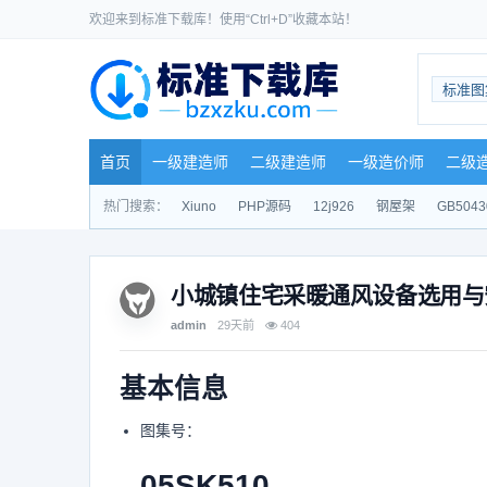
欢迎来到标准下载库！使用“Ctrl+D”收藏本站！
标准图
首页
一级建造师
二级建造师
一级造价师
二级
热门搜索：
Xiuno
PHP源码
12j926
钢屋架
GB5043
小城镇住宅采暖通风设备选用与
admin
29天前
404
基本信息
图集号：
05SK510