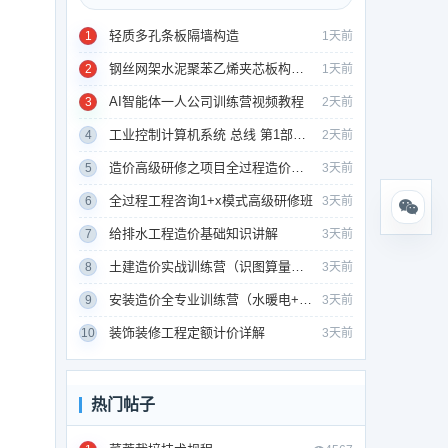
轻质多孔条板隔墙构造
1
1天前
钢丝网架水泥聚苯乙烯夹芯板构造（GSJ板）
2
1天前
AI智能体一人公司训练营视频教程
3
2天前
工业控制计算机系统 总线 第1部分：总论
4
2天前
造价高级研修之项目全过程造价管理
5
3天前
全过程工程咨询1+x模式高级研修班
6
3天前
给排水工程造价基础知识讲解
7
3天前
土建造价实战训练营（识图算量清单组价）
8
3天前
安装造价全专业训练营（水暖电+通风消防）
9
3天前
装饰装修工程定额计价详解
10
3天前
热门帖子