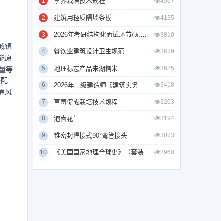
莩荠栽培技术规程
1
4567
建筑用轻质隔墙条板
2
4135
2026年考研结构化面试环节/无领导小组面试环节/面试技巧及简历书写
3
3810
城镇
餐饮业建筑设计卫生规范
4
3679
能原
地理标志产品朱湖糯米
5
3625
量等
等配
2026年二级建造师《建筑实务》考试真题及答案解析
6
3418
通风
草莓促成栽培技术规程
7
3203
泡卤花生
8
3194
锥密封焊接式90°弯管接头
9
3073
《美国国家地理全球史》（套装全10册）
10
2960