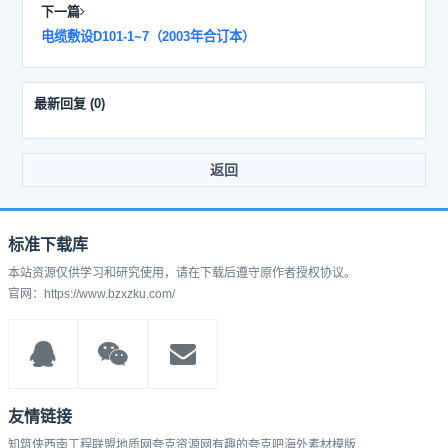
下一篇
电缆敷设D101-1~7（2003年合订本）
最新回复
(
0
)
返回
标准下载库
本站资源仅供学习和研究使用，请在下载后遵守原作者授权协议。
官网：https://www.bzxzku.com/
友情链接
知筑侠
西南工程联盟
地质网
夸克资源网
有趣的
夸克吧
海外素材模版