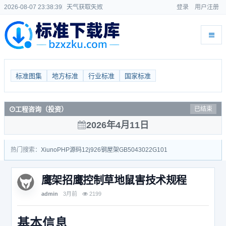
2026-08-07 23:38:39
天气获取失败
登录
用户注册
标准图集
地方标准
行业标准
国家标准
工程咨询（投资）
已结束
2026年4月11日
热门搜索：
Xiuno
PHP源码
12j926
钢屋架
GB50430
22G101
鹰架招鹰控制草地鼠害技术规程
admin
3月前
2199
基本信息