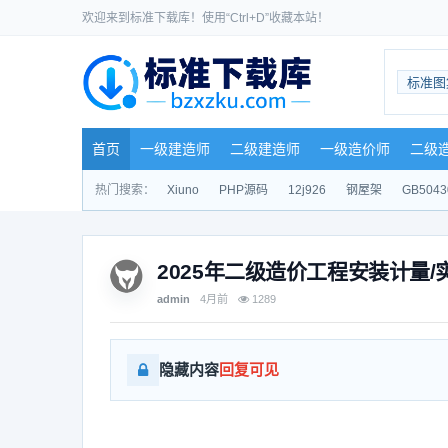
欢迎来到标准下载库！使用“Ctrl+D”收藏本站！
标准图
首页
一级建造师
二级建造师
一级造价师
二级
热门搜索：
Xiuno
PHP源码
12j926
钢屋架
GB5043
2025年二级造价工程安装计量/
admin
4月前
1289
隐藏内容
回复可见