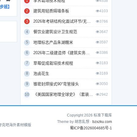
莩荠栽培技术规程
1
4538
同步班】
建筑用轻质隔墙条板
2
4103
2026年考研结构化面试环节/无领导小组面试环节/面试技巧及简历书写
3
3766
餐饮业建筑设计卫生规范
4
3647
地理标志产品朱湖糯米
5
3597
2026年二级建造师《建筑实务》考试真题及答案解析
6
3386
草莓促成栽培技术规程
7
3183
泡卤花生
8
3169
锥密封焊接式90°弯管接头
9
3050
《美国国家地理全球史》（套装全10册）
10
2942
Copyright 2026 标准下载库
Theme by 胡思乱想 ·
bzxzku.com
夸克吧
海外素材模版
蜀ICP备2026004685号-1