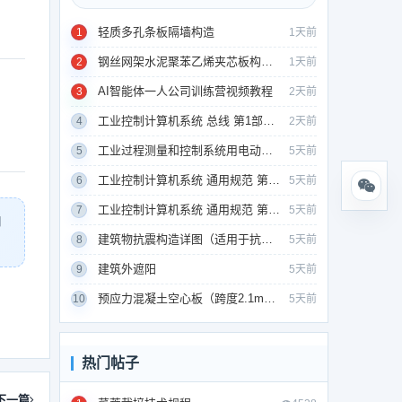
轻质多孔条板隔墙构造
1
1天前
钢丝网架水泥聚苯乙烯夹芯板构造（GSJ板）
2
1天前
AI智能体一人公司训练营视频教程
3
2天前
工业控制计算机系统 总线 第1部分：总论
4
2天前
工业过程测量和控制系统用电动和气动模拟计算器性能评定方法
5
5天前
工业控制计算机系统 通用规范 第4部分：文字符号
6
5天前
工业控制计算机系统 通用规范 第6部分：验收大纲
7
5天前
用
建筑物抗震构造详图（适用于抗震设防烈度为6、7度）
8
5天前
建筑外遮阳
9
5天前
预应力混凝土空心板（跨度2.1m—7.2m）
10
5天前
热门帖子
下一篇