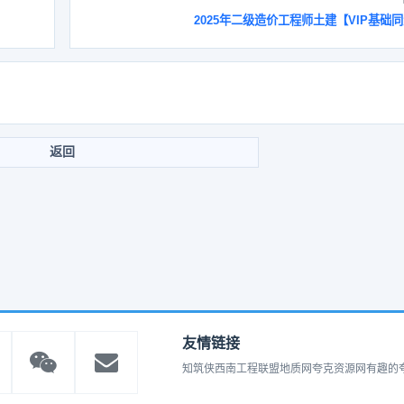
2025年二级造价工程师土建【VIP基础
返回
友情链接
知筑侠
西南工程联盟
地质网
夸克资源网
有趣的