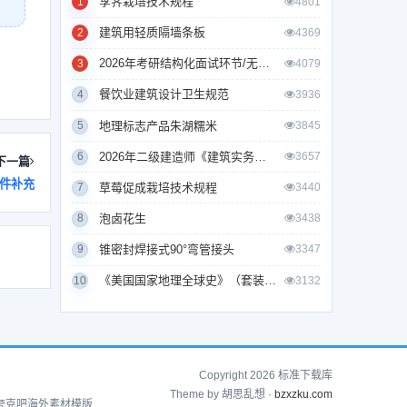
莩荠栽培技术规程
1
4801
建筑用轻质隔墙条板
2
4369
2026年考研结构化面试环节/无领导小组面试环节/面试技巧及简历书写
3
4079
餐饮业建筑设计卫生规范
4
3936
地理标志产品朱湖糯米
5
3845
2026年二级建造师《建筑实务》考试真题及答案解析
6
3657
下一篇
文件补充
草莓促成栽培技术规程
7
3440
泡卤花生
8
3438
锥密封焊接式90°弯管接头
9
3347
《美国国家地理全球史》（套装全10册）
10
3132
Copyright 2026 标准下载库
Theme by 胡思乱想 ·
bzxzku.com
夸克吧
海外素材模版