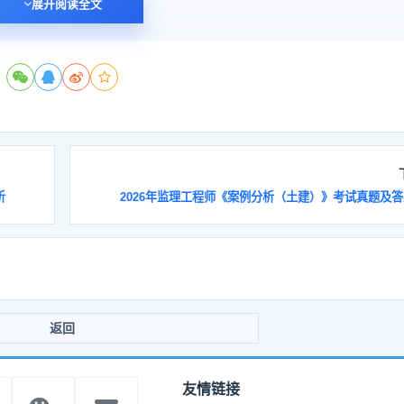
展开阅读全文
政府投资项目，政府需要从投资决策的角度审批项目建议书和可行性研究报
其初步设计和概算。
）。
析
2026年监理工程师《案例分析（土建）》考试真题及
质量监督注册手续时需提供下列资料： 1）施工图设计文件审查报告和批
和机构组成；
返回
的是（ ）。
友情链接