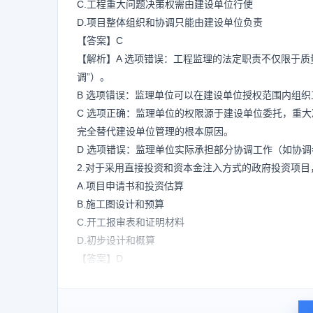
C.工程重大问题决策权需由建设单位行使
D.项目整体组织和协调只能由建设单位负责
【答案】C
【解析】A 选项错误：工程监理的法定职责不仅限于
调”）。
B 选项错误：监理单位可以在建设单位授权范围内组
C 选项正确：监理单位的权限源于建设单位委托，重
完全替代建设单位管理的根本原因。
D 选项错误：监理单位实际承担部分协调工作（如协
2.对于采用直接投资和资本金注入方式的政府投资项目
A.项目申请书和投资估算
B.施工图设计和预算
C.开工报审表和证明材料
D.初步设计和概算
【答案】D
【解析】A 选项错误：项目申请书属于企业投资项目
B 选项错误：这是项目在批准后的工作。