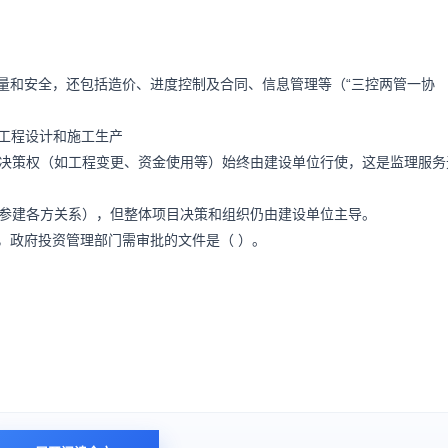
质量和安全，还包括造价、进度控制及合同、信息管理等（“三控两管一协
织工程设计和施工生产
大决策权（如工程变更、资金使用等）始终由建设单位行使，这是监理服务
调参建各方关系），但整体项目决策和组织仍由建设单位主导。
，政府投资管理部门需审批的文件是（ ）。
在《政府核准的投资项目目录》内的项目。