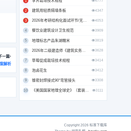
莩荠栽培技术规程
1
4777
告，
建筑用轻质隔墙条板
2
4347
2026年考研结构化面试环节/无领导小组面试环节/面试技巧及简历书写
3
4053
餐饮业建筑设计卫生规范
4
3909
地理标志产品朱湖糯米
5
3819
2026年二级建造师《建筑实务》考试真题及答案解析
6
3628
下一篇
草莓促成栽培技术规程
7
3414
答案解析
准
泡卤花生
8
3412
锥密封焊接式90°弯管接头
9
3308
《美国国家地理全球史》（套装全10册）
10
3111
Copyright 2026 标准下载库