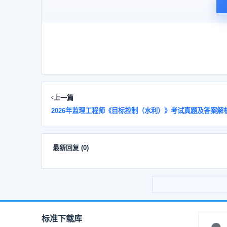
C 选项错误：这是项目在批准后开工前的工作。
D 选项正确：对于采用直接投资和资本金注入方式的
除特殊情况外，不再审批开工报告，同时还要严格审批
3.建设单位办理工程质量监督手续需提供的资料是（ 
A.建设工程规划许可证
B.施工许可证
C.项目可行性研究报告
D.工程监理合同
上一篇
【答案】D
2026年监理工程师《目标控制（水利）》考试真题及答案解
【解析】工程质量监督手续的办理。建设单位办理工程
书；
2）中标通知书和施工、监理合同；D 正确
最新回复
(
0
)
3）建设单位、施工单位和监理单位工程项目的负责人
4）施工组织设计和监理规划（监理实施细则）；
5）其他需要的文件资料。
4.根据项目法人责任制，下列管理职权中，属于董事会
A.负责生产准备工作
标准下载库
B.负责组织项目试生产