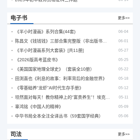
电子书
更多>>
《半小时漫画》系列合集(44套)
06-04
陈昌文《钱钱钱》三部合集完整版（非出版书籍）
06-01
《半小时漫画系列大套装》[共11册]
05-27
《2026版高考蓝皮书》
05-25
《美国国家地理全球史》（套装全10册）
05-22
田渕直也《利息的故事：利率背后的金融世界》
05-18
《零基础养“龙虾”AI时代生存手册》
05-12
坦然面对每天！教你精神上的“富贵养生”！埃克哈特·托利（Eckhart Tolle）《人生不必太用力》
05-11
辜鸿铭《中国人的精神》
05-09
中华书局全本全注全译丛书（59套国学经典）
05-06
司法
更多>>