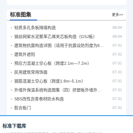
标准图集
更多>>
轻质多孔条板隔墙构造
08-04
钢丝网架水泥聚苯乙烯夹芯板构造（GSJ板）
08-04
建筑物抗震构造详图（适用于抗震设防烈度为6、7度）
07-31
建筑外遮阳
07-31
预应力混凝土空心板（跨度2.1m—7.2m）
07-31
民用建筑常用饰面
07-31
钢筋混凝土空心板（跨度1.8m~5.1m）
07-31
外墙外保温系统构造图集（四）挤塑板外墙外保温系统
07-31
SBS改性沥青卷材防水构造
07-31
胶合板门
07-31
标准下载库