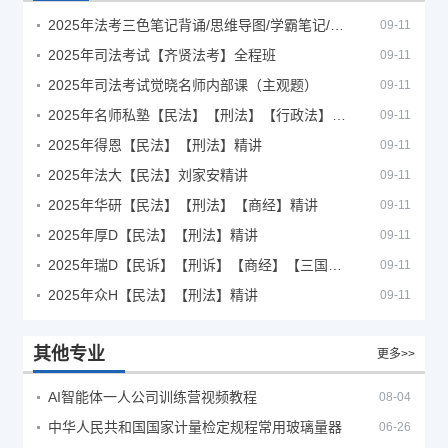
2025年法考‮色三‬笔‮背记‬诵/思维导图/学霸笔记/学科框架图
09-11
2025年司法考试【齐贤法考】全程班
09-11
2025年司法考试觉晓名师内部课（主观题）
09-11
2025年名师私塾【民法】【刑法】【行政法】【商经】精讲
09-11
2025年得恩【民法】【刑法】精讲
09-11
2025年法大【民法】刘家安精讲
09-11
2025年华研【民法】【刑法】【商经】精讲
09-11
2025年厚D【民法】【刑法】精讲
09-11
2025年瑞D【民诉】【刑诉】【商经】【三国】精讲
09-11
2025年众H【民法】【刑法】精讲
09-11
其他专业
更多>>
AI智能体一人公司训练营视频教程
08-04
中华人民共和国国家计量检定规程常用玻璃量器
06-26