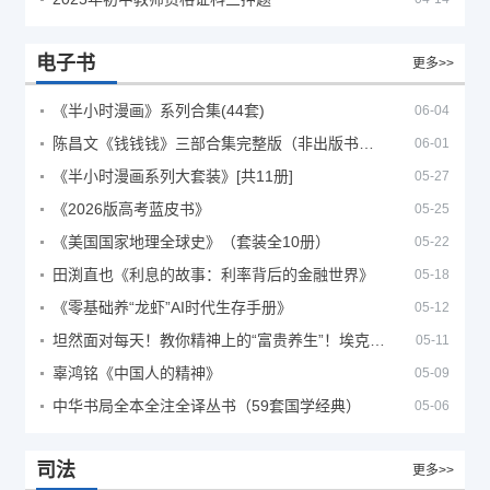
电子书
更多>>
《半小时漫画》系列合集(44套)
06-04
陈昌文《钱钱钱》三部合集完整版（非出版书籍）
06-01
《半小时漫画系列大套装》[共11册]
05-27
《2026版高考蓝皮书》
05-25
《美国国家地理全球史》（套装全10册）
05-22
田渕直也《利息的故事：利率背后的金融世界》
05-18
《零基础养“龙虾”AI时代生存手册》
05-12
坦然面对每天！教你精神上的“富贵养生”！埃克哈特·托利（Eckhart Tolle）《人生不必太用力》
05-11
辜鸿铭《中国人的精神》
05-09
中华书局全本全注全译丛书（59套国学经典）
05-06
司法
更多>>