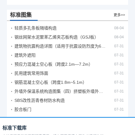
标准图集
更多>>
轻质多孔条板隔墙构造
08-04
钢丝网架水泥聚苯乙烯夹芯板构造（GSJ板）
08-04
建筑物抗震构造详图（适用于抗震设防烈度为6、7度）
07-31
建筑外遮阳
07-31
预应力混凝土空心板（跨度2.1m—7.2m）
07-31
民用建筑常用饰面
07-31
钢筋混凝土空心板（跨度1.8m~5.1m）
07-31
外墙外保温系统构造图集（四）挤塑板外墙外保温系统
07-31
SBS改性沥青卷材防水构造
07-31
胶合板门
07-31
标准下载库