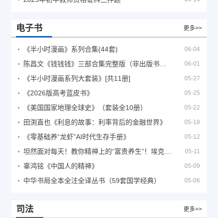
电子书
更多>>
《半小时漫画》系列合集(44套)
06-04
陈昌文《钱钱钱》三部合集完整版（非出版书籍）
06-01
《半小时漫画系列大套装》[共11册]
05-27
《2026版高考蓝皮书》
05-25
《美国国家地理全球史》（套装全10册）
05-22
田渕直也《利息的故事：利率背后的金融世界》
05-18
《零基础养“龙虾”AI时代生存手册》
05-12
坦然面对每天！教你精神上的“富贵养生”！埃克哈特·托利（Eckhart Tolle）《人生不必太用力》
05-11
辜鸿铭《中国人的精神》
05-09
中华书局全本全注全译丛书（59套国学经典）
05-06
司法
更多>>