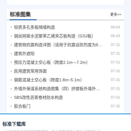
标准图集
更多>>
轻质多孔条板隔墙构造
08-04
钢丝网架水泥聚苯乙烯夹芯板构造（GSJ板）
08-04
建筑物抗震构造详图（适用于抗震设防烈度为6、7度）
07-31
建筑外遮阳
07-31
预应力混凝土空心板（跨度2.1m—7.2m）
07-31
民用建筑常用饰面
07-31
钢筋混凝土空心板（跨度1.8m~5.1m）
07-31
外墙外保温系统构造图集（四）挤塑板外墙外保温系统
07-31
SBS改性沥青卷材防水构造
07-31
胶合板门
07-31
标准下载库