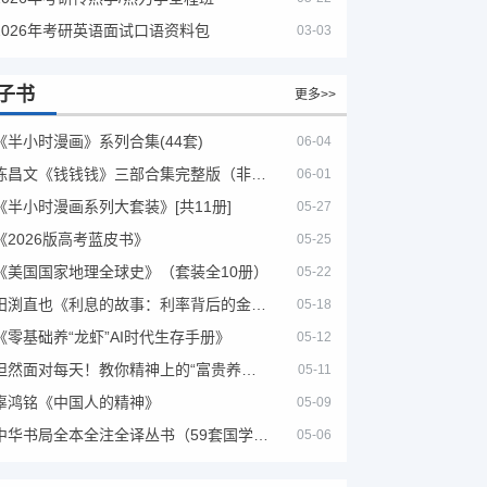
2026年考研英语面试口语资料包
03-03
子书
更多>>
《半小时漫画》系列合集(44套)
06-04
陈昌文《钱钱钱》三部合集完整版（非出版书籍）
06-01
《半小时漫画系列大套装》[共11册]
05-27
《2026版高考蓝皮书》
05-25
《美国国家地理全球史》（套装全10册）
05-22
田渕直也《利息的故事：利率背后的金融世界》
05-18
《零基础养“龙虾”AI时代生存手册》
05-12
坦然面对每天！教你精神上的“富贵养生”！埃克哈特·托利（Eckhart Tolle）《人生不必太用力》
05-11
辜鸿铭《中国人的精神》
05-09
中华书局全本全注全译丛书（59套国学经典）
05-06