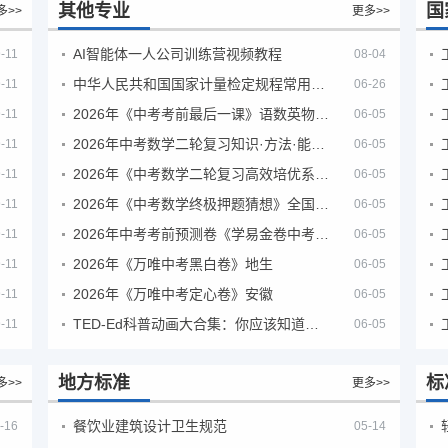
其他专业
国
多>>
更多>>
AI智能体一人公司训练营视频教程
-11
08-04
中华人民共和国国家计量检定规程常用玻璃量器
-11
06-26
2026年《中考考前最后一课》语数英物化地生历道科 10科全
-11
06-05
2026年中考数学二轮复习知识·方法·能力清单（查漏补缺专题训练）（全国通用）
-11
06-05
2026年《中考数学二轮复习高效培优系列》全国通用
-11
06-05
2026年《中考数学终极押题猜想》全国地方版
-11
06-05
2026年中考考前预测卷《学易金卷中考考前预测卷》
-11
06-05
2026年《万唯中考黑白卷》地生
-11
06-05
2026年《万唯中考定心卷》安徽
-11
06-05
TED-Ed科普动画大合集：你应该知道的知识（视频）
-11
06-05
地方标准
标
多>>
更多>>
餐饮业建筑设计卫生规范
-16
05-14