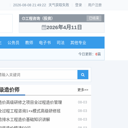
2026-08-08 21:49:22
天气获取失败
登录
用户注册
工程咨询（投资）
已结束
2026年4月11日
生
公务员
教师
电子书
司法
其他专业
今日更新：
0
篇
级造价师
更多>>
造价高级研修之项目全过程造价管理
08-03
全过程工程咨询1+x模式高级研修班
08-03
给排水工程造价基础知识讲解
08-03
安装造价精选50问