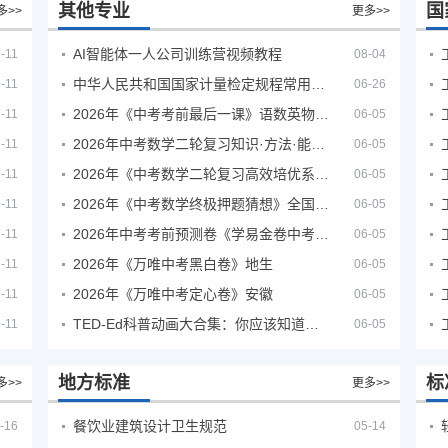
其他专业
国
多>>
更多>>
AI智能体一人公司训练营视频教程
-11
08-04
中华人民共和国国家计量检定规程常用玻璃量器
-11
06-26
2026年《中考考前最后一课》语数英物化地生历道科 10科全
-11
06-05
2026年中考数学二轮复习知识·方法·能力清单（查漏补缺专题训练）（全国通用）
-11
06-05
2026年《中考数学二轮复习高效培优系列》全国通用
-11
06-05
2026年《中考数学终极押题猜想》全国地方版
-11
06-05
2026年中考考前预测卷《学易金卷中考考前预测卷》
-11
06-05
2026年《万唯中考黑白卷》地生
-11
06-05
2026年《万唯中考定心卷》安徽
-11
06-05
TED-Ed科普动画大合集：你应该知道的知识（视频）
-11
06-05
地方标准
标
多>>
更多>>
餐饮业建筑设计卫生规范
-16
05-14