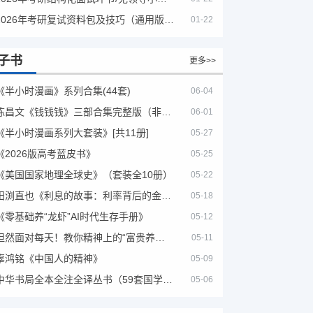
2026年考研复试资料包及技巧（通用版选看）
01-22
子书
更多>>
《半小时漫画》系列合集(44套)
06-04
陈昌文《钱钱钱》三部合集完整版（非出版书籍）
06-01
《半小时漫画系列大套装》[共11册]
05-27
《2026版高考蓝皮书》
05-25
《美国国家地理全球史》（套装全10册）
05-22
田渕直也《利息的故事：利率背后的金融世界》
05-18
《零基础养“龙虾”AI时代生存手册》
05-12
坦然面对每天！教你精神上的“富贵养生”！埃克哈特·托利（Eckhart Tolle）《人生不必太用力》
05-11
辜鸿铭《中国人的精神》
05-09
中华书局全本全注全译丛书（59套国学经典）
05-06