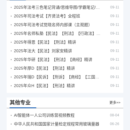
2025年法考‮色三‬笔‮背记‬诵/思维导图/学霸笔记/学科框架图
09-11
2025年司法考试【齐贤法考】全程班
09-11
2025年司法考试觉晓名师内部课（主观题）
09-11
2025年名师私塾【民法】【刑法】【行政法】【商经】精讲
09-11
2025年得恩【民法】【刑法】精讲
09-11
2025年法大【民法】刘家安精讲
09-11
2025年华研【民法】【刑法】【商经】精讲
09-11
2025年厚D【民法】【刑法】精讲
09-11
2025年瑞D【民诉】【刑诉】【商经】【三国】精讲
09-11
2025年众H【民法】【刑法】精讲
09-11
其他专业
更多>>
AI智能体一人公司训练营视频教程
08-04
中华人民共和国国家计量检定规程常用玻璃量器
06-26