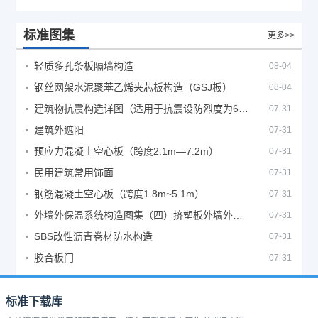
标准图集
更多>>
轻质多孔条板隔墙构造
08-04
钢丝网架水泥聚苯乙烯夹芯板构造（GSJ板）
08-04
建筑物抗震构造详图（适用于抗震设防烈度为6、7度）
07-31
建筑外遮阳
07-31
预应力混凝土空心板（跨度2.1m—7.2m）
07-31
民用建筑常用饰面
07-31
钢筋混凝土空心板（跨度1.8m~5.1m）
07-31
外墙外保温系统构造图集（四）挤塑板外墙外保温系统
07-31
SBS改性沥青卷材防水构造
07-31
胶合板门
07-31
标准下载库