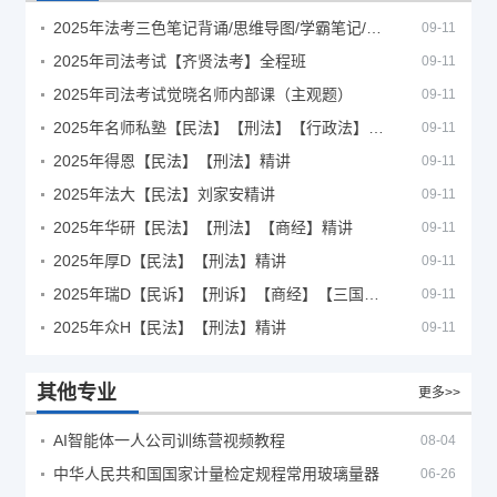
2025年法考‮色三‬笔‮背记‬诵/思维导图/学霸笔记/学科框架图
09-11
2025年司法考试【齐贤法考】全程班
09-11
2025年司法考试觉晓名师内部课（主观题）
09-11
2025年名师私塾【民法】【刑法】【行政法】【商经】精讲
09-11
2025年得恩【民法】【刑法】精讲
09-11
2025年法大【民法】刘家安精讲
09-11
2025年华研【民法】【刑法】【商经】精讲
09-11
2025年厚D【民法】【刑法】精讲
09-11
2025年瑞D【民诉】【刑诉】【商经】【三国】精讲
09-11
2025年众H【民法】【刑法】精讲
09-11
其他专业
更多>>
AI智能体一人公司训练营视频教程
08-04
中华人民共和国国家计量检定规程常用玻璃量器
06-26