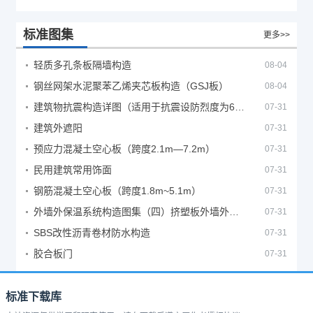
标准图集
更多>>
轻质多孔条板隔墙构造
08-04
钢丝网架水泥聚苯乙烯夹芯板构造（GSJ板）
08-04
建筑物抗震构造详图（适用于抗震设防烈度为6、7度）
07-31
建筑外遮阳
07-31
预应力混凝土空心板（跨度2.1m—7.2m）
07-31
民用建筑常用饰面
07-31
钢筋混凝土空心板（跨度1.8m~5.1m）
07-31
外墙外保温系统构造图集（四）挤塑板外墙外保温系统
07-31
SBS改性沥青卷材防水构造
07-31
胶合板门
07-31
标准下载库