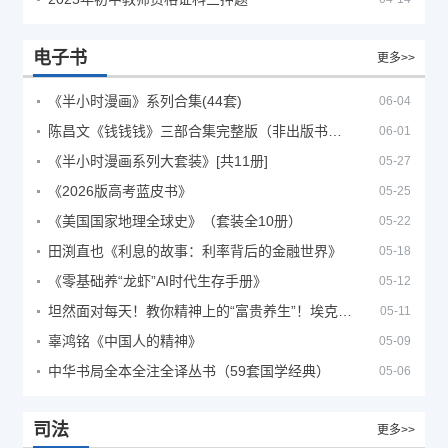
电子书
更多>>
《半小时漫画》系列合集(44套)
06-04
陈昌文《钱钱钱》三部合集完整版（非出版书籍）
06-01
《半小时漫画系列大套装》[共11册]
05-27
《2026版高考蓝皮书》
05-25
《美国国家地理全球史》（套装全10册）
05-22
田渕直也《利息的故事：利率背后的金融世界》
05-18
《零基础养“龙虾”AI时代生存手册》
05-12
坦然面对每天！教你精神上的“富贵养生”！埃克哈特·托利（Eckhart Tolle）《人生不必太用力》
05-11
辜鸿铭《中国人的精神》
05-09
中华书局全本全注全译丛书（59套国学经典）
05-06
司法
更多>>