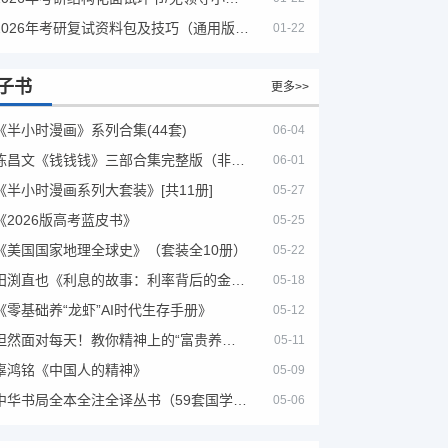
2026年考研复试资料包及技巧（通用版选看）
01-22
子书
更多>>
《半小时漫画》系列合集(44套)
06-04
陈昌文《钱钱钱》三部合集完整版（非出版书籍）
06-01
《半小时漫画系列大套装》[共11册]
05-27
《2026版高考蓝皮书》
05-25
《美国国家地理全球史》（套装全10册）
05-22
田渕直也《利息的故事：利率背后的金融世界》
05-18
《零基础养“龙虾”AI时代生存手册》
05-12
坦然面对每天！教你精神上的“富贵养生”！埃克哈特·托利（Eckhart Tolle）《人生不必太用力》
05-11
辜鸿铭《中国人的精神》
05-09
中华书局全本全注全译丛书（59套国学经典）
05-06