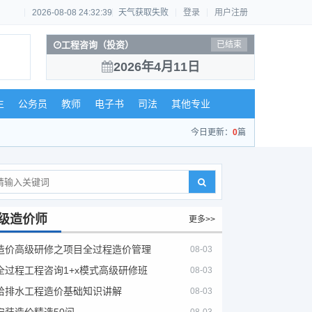
2026-08-08 24:32:40
天气获取失败
登录
用户注册
工程咨询（投资）
已结束
2026年4月11日
生
公务员
教师
电子书
司法
其他专业
今日更新：
0
篇
级造价师
更多>>
造价高级研修之项目全过程造价管理
08-03
全过程工程咨询1+x模式高级研修班
08-03
给排水工程造价基础知识讲解
08-03
安装造价精选50问