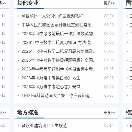
其他专业
国
多>>
更多>>
AI智能体一人公司训练营视频教程
-11
08-04
中华人民共和国国家计量检定规程常用玻璃量器
-11
06-26
2026年《中考考前最后一课》语数英物化地生历道科 10科全
-11
06-05
2026年中考数学二轮复习知识·方法·能力清单（查漏补缺专题训练）（全国通用）
-11
06-05
2026年《中考数学二轮复习高效培优系列》全国通用
-11
06-05
2026年《中考数学终极押题猜想》全国地方版
-11
06-05
2026年中考考前预测卷《学易金卷中考考前预测卷》
-11
06-05
2026年《万唯中考黑白卷》地生
-11
06-05
2026年《万唯中考定心卷》安徽
-11
06-05
TED-Ed科普动画大合集：你应该知道的知识（视频）
-11
06-05
地方标准
标
多>>
更多>>
餐饮业建筑设计卫生规范
-16
05-14