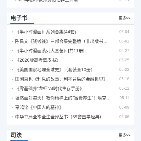
电子书
更多>>
《半小时漫画》系列合集(44套)
06-04
陈昌文《钱钱钱》三部合集完整版（非出版书籍）
06-01
《半小时漫画系列大套装》[共11册]
05-27
《2026版高考蓝皮书》
05-25
《美国国家地理全球史》（套装全10册）
05-22
田渕直也《利息的故事：利率背后的金融世界》
05-18
《零基础养“龙虾”AI时代生存手册》
05-12
坦然面对每天！教你精神上的“富贵养生”！埃克哈特·托利（Eckhart Tolle）《人生不必太用力》
05-11
辜鸿铭《中国人的精神》
05-09
中华书局全本全注全译丛书（59套国学经典）
05-06
司法
更多>>