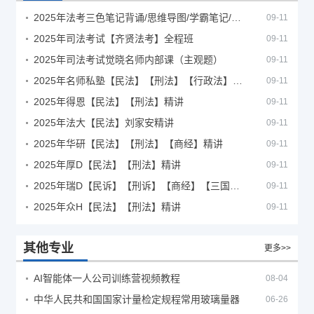
2025年法考‮色三‬笔‮背记‬诵/思维导图/学霸笔记/学科框架图
09-11
2025年司法考试【齐贤法考】全程班
09-11
2025年司法考试觉晓名师内部课（主观题）
09-11
2025年名师私塾【民法】【刑法】【行政法】【商经】精讲
09-11
2025年得恩【民法】【刑法】精讲
09-11
2025年法大【民法】刘家安精讲
09-11
2025年华研【民法】【刑法】【商经】精讲
09-11
2025年厚D【民法】【刑法】精讲
09-11
2025年瑞D【民诉】【刑诉】【商经】【三国】精讲
09-11
2025年众H【民法】【刑法】精讲
09-11
其他专业
更多>>
AI智能体一人公司训练营视频教程
08-04
中华人民共和国国家计量检定规程常用玻璃量器
06-26