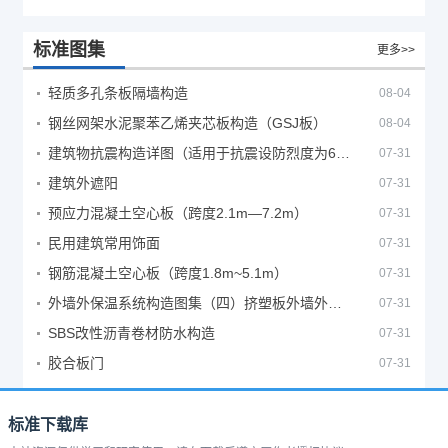
标准图集
更多>>
轻质多孔条板隔墙构造
08-04
钢丝网架水泥聚苯乙烯夹芯板构造（GSJ板）
08-04
建筑物抗震构造详图（适用于抗震设防烈度为6、7度）
07-31
建筑外遮阳
07-31
预应力混凝土空心板（跨度2.1m—7.2m）
07-31
民用建筑常用饰面
07-31
钢筋混凝土空心板（跨度1.8m~5.1m）
07-31
外墙外保温系统构造图集（四）挤塑板外墙外保温系统
07-31
SBS改性沥青卷材防水构造
07-31
胶合板门
07-31
标准下载库