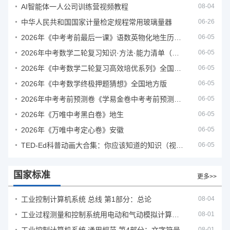
AI智能体一人公司训练营视频教程
08-04
中华人民共和国国家计量检定规程常用玻璃量器
06-26
2026年《中考考前最后一课》语数英物化地生历道科 10科全
06-05
2026年中考数学二轮复习知识·方法·能力清单（查漏补缺专题训练）（全国通用）
06-05
2026年《中考数学二轮复习高效培优系列》全国通用
06-05
2026年《中考数学终极押题猜想》全国地方版
06-05
2026年中考考前预测卷《学易金卷中考考前预测卷》
06-05
2026年《万唯中考黑白卷》地生
06-05
2026年《万唯中考定心卷》安徽
06-05
TED-Ed科普动画大合集：你应该知道的知识（视频）
06-05
国家标准
更多>>
工业控制计算机系统 总线 第1部分：总论
08-04
工业过程测量和控制系统用电动和气动模拟计算器性能评定方法
08-01
08-01