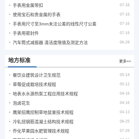
手表用金属带扣
07-16
使用宝石和贵金属的手表
07-16
手表用尺寸至3mm未注公差的线性尺寸公差
07-16
手表用密封件
07-16
汽车筒式减振器 清洁度限值及测定方法
06-28
地方标准
更多>>
餐饮业建筑设计卫生规范
05-14
草莓促成栽培技术规程
05-12
地表水水源热泵工程应用技术规程
04-16
泡卤花生
04-16
鹰架招鹰控制草地鼠害技术规程
04-13
冷轧扭钢筋混凝土结构技术规程
08-25
乔化苹果园水肥管理技术规程
07-26