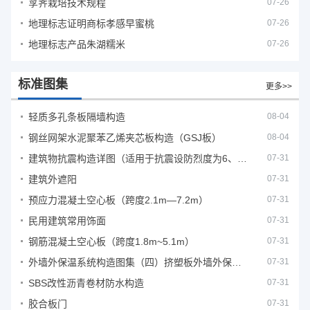
莩荠栽培技术规程
07-26
地理标志证明商标孝感早蜜桃
07-26
地理标志产品朱湖糯米
07-26
标准图集
更多>>
轻质多孔条板隔墙构造
08-04
钢丝网架水泥聚苯乙烯夹芯板构造（GSJ板）
08-04
建筑物抗震构造详图（适用于抗震设防烈度为6、7度）
07-31
建筑外遮阳
07-31
预应力混凝土空心板（跨度2.1m—7.2m）
07-31
民用建筑常用饰面
07-31
钢筋混凝土空心板（跨度1.8m~5.1m）
07-31
外墙外保温系统构造图集（四）挤塑板外墙外保温系统
07-31
SBS改性沥青卷材防水构造
07-31
胶合板门
07-31