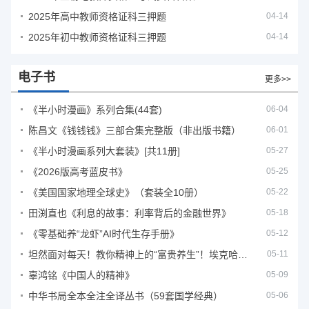
2025年高中教师资格证科三押题
04-14
2025年初中教师资格证科三押题
04-14
电子书
更多>>
《半小时漫画》系列合集(44套)
06-04
陈昌文《钱钱钱》三部合集完整版（非出版书籍）
06-01
《半小时漫画系列大套装》[共11册]
05-27
《2026版高考蓝皮书》
05-25
《美国国家地理全球史》（套装全10册）
05-22
田渕直也《利息的故事：利率背后的金融世界》
05-18
《零基础养“龙虾”AI时代生存手册》
05-12
坦然面对每天！教你精神上的“富贵养生”！埃克哈特·托利（Eckhart Tolle）《人生不必太用力》
05-11
辜鸿铭《中国人的精神》
05-09
中华书局全本全注全译丛书（59套国学经典）
05-06