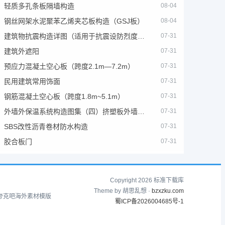
轻质多孔条板隔墙构造
08-04
钢丝网架水泥聚苯乙烯夹芯板构造（GSJ板）
08-04
建筑物抗震构造详图（适用于抗震设防烈度为6、7度）
07-31
建筑外遮阳
07-31
预应力混凝土空心板（跨度2.1m—7.2m）
07-31
民用建筑常用饰面
07-31
钢筋混凝土空心板（跨度1.8m~5.1m）
07-31
外墙外保温系统构造图集（四）挤塑板外墙外保温系统
07-31
SBS改性沥青卷材防水构造
07-31
胶合板门
07-31
Copyright 2026 标准下载库
Theme by 胡思乱想 ·
bzxzku.com
夸克吧
海外素材模版
蜀ICP备2026004685号-1