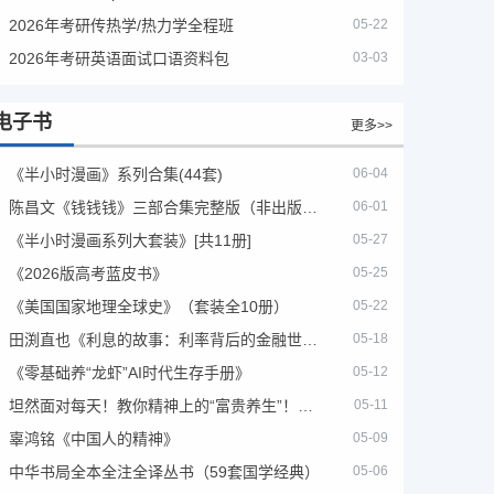
2026年考研传热学/热力学全程班
05-22
2026年考研英语面试口语资料包
03-03
电子书
更多>>
《半小时漫画》系列合集(44套)
06-04
陈昌文《钱钱钱》三部合集完整版（非出版书籍）
06-01
《半小时漫画系列大套装》[共11册]
05-27
《2026版高考蓝皮书》
05-25
《美国国家地理全球史》（套装全10册）
05-22
田渕直也《利息的故事：利率背后的金融世界》
05-18
《零基础养“龙虾”AI时代生存手册》
05-12
坦然面对每天！教你精神上的“富贵养生”！埃克哈特·托利（Eckhart Tolle）《人生不必太用力》
05-11
辜鸿铭《中国人的精神》
05-09
中华书局全本全注全译丛书（59套国学经典）
05-06