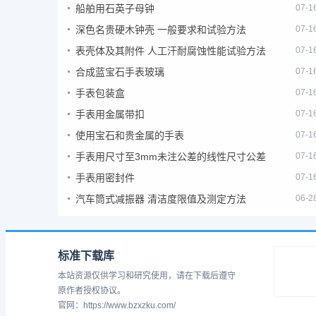
船舶用石英子母钟
07-1
深色名贵硬木钟壳 一般要求和试验方法
07-1
表壳体及其附件 人工汗耐腐蚀性能试验方法
07-1
合成蓝宝石手表玻璃
07-1
手表包装盒
07-1
手表用金属带扣
07-1
使用宝石和贵金属的手表
07-1
手表用尺寸至3mm未注公差的线性尺寸公差
07-1
手表用密封件
07-1
汽车筒式减振器 清洁度限值及测定方法
06-2
标准下载库
本站资源仅供学习和研究使用，请在下载后遵守
原作者授权协议。
官网：https://www.bzxzku.com/