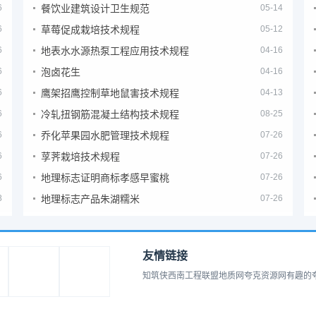
6
餐饮业建筑设计卫生规范
05-14
6
草莓促成栽培技术规程
05-12
6
地表水水源热泵工程应用技术规程
04-16
6
泡卤花生
04-16
6
鹰架招鹰控制草地鼠害技术规程
04-13
6
冷轧扭钢筋混凝土结构技术规程
08-25
6
乔化苹果园水肥管理技术规程
07-26
6
莩荠栽培技术规程
07-26
6
地理标志证明商标孝感早蜜桃
07-26
8
地理标志产品朱湖糯米
07-26
友情链接
知筑侠
西南工程联盟
地质网
夸克资源网
有趣的