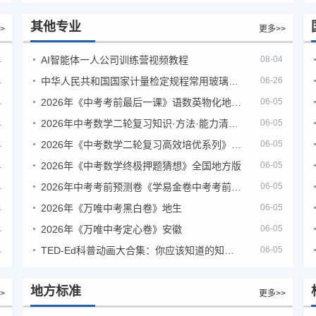
其他专业
>
更多>>
1
AI智能体一人公司训练营视频教程
08-04
1
中华人民共和国国家计量检定规程常用玻璃量器
06-26
1
2026年《中考考前最后一课》语数英物化地生历道科 10科全
06-05
1
2026年中考数学二轮复习知识·方法·能力清单（查漏补缺专题训练）（全国通用）
06-05
1
2026年《中考数学二轮复习高效培优系列》全国通用
06-05
1
2026年《中考数学终极押题猜想》全国地方版
06-05
1
2026年中考考前预测卷《学易金卷中考考前预测卷》
06-05
1
2026年《万唯中考黑白卷》地生
06-05
1
2026年《万唯中考定心卷》安徽
06-05
1
TED-Ed科普动画大合集：你应该知道的知识（视频）
06-05
地方标准
>
更多>>