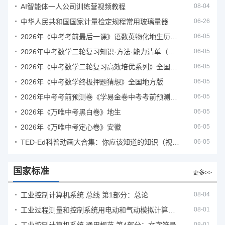
AI智能体一人公司训练营视频教程
08-04
中华人民共和国国家计量检定规程常用玻璃量器
06-26
2026年《中考考前最后一课》语数英物化地生历道科 10科全
06-05
2026年中考数学二轮复习知识·方法·能力清单（查漏补缺专题训练）（全国通用）
06-05
2026年《中考数学二轮复习高效培优系列》全国通用
06-05
2026年《中考数学终极押题猜想》全国地方版
06-05
2026年中考考前预测卷《学易金卷中考考前预测卷》
06-05
2026年《万唯中考黑白卷》地生
06-05
2026年《万唯中考定心卷》安徽
06-05
TED-Ed科普动画大合集：你应该知道的知识（视频）
06-05
国家标准
更多>>
工业控制计算机系统 总线 第1部分：总论
08-04
工业过程测量和控制系统用电动和气动模拟计算器性能评定方法
08-01
08-01