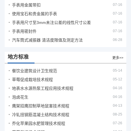
手表用金属带扣
07-16
使用宝石和贵金属的手表
07-16
手表用尺寸至3mm未注公差的线性尺寸公差
07-16
手表用密封件
07-16
汽车筒式减振器 清洁度限值及测定方法
06-28
地方标准
更多>>
餐饮业建筑设计卫生规范
05-14
草莓促成栽培技术规程
05-12
地表水水源热泵工程应用技术规程
04-16
泡卤花生
04-16
鹰架招鹰控制草地鼠害技术规程
04-13
冷轧扭钢筋混凝土结构技术规程
08-25
乔化苹果园水肥管理技术规程
07-26