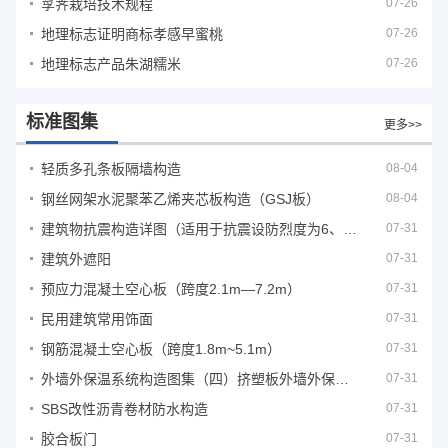
莩荠栽培技术规程
07-26
地理标志证明商标孝感早蜜桃
07-26
地理标志产品朱湖糯米
07-26
标准图集
更多>>
轻质多孔条板隔墙构造
08-04
钢丝网架水泥聚苯乙烯夹芯板构造（GSJ板）
08-04
建筑物抗震构造详图（适用于抗震设防烈度为6、7度）
07-31
建筑外遮阳
07-31
预应力混凝土空心板（跨度2.1m—7.2m）
07-31
民用建筑常用饰面
07-31
钢筋混凝土空心板（跨度1.8m~5.1m）
07-31
外墙外保温系统构造图集（四）挤塑板外墙外保温系统
07-31
SBS改性沥青卷材防水构造
07-31
胶合板门
07-31