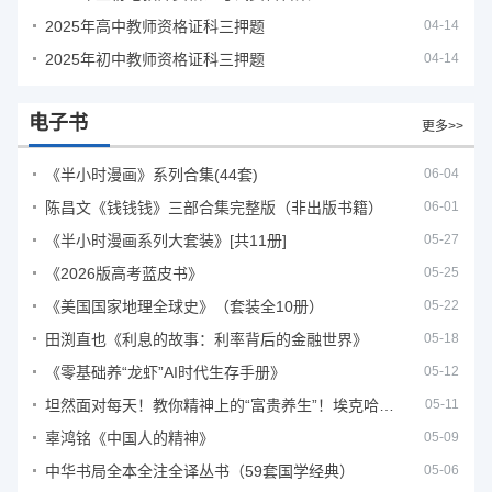
2025年高中教师资格证科三押题
04-14
2025年初中教师资格证科三押题
04-14
电子书
更多>>
《半小时漫画》系列合集(44套)
06-04
陈昌文《钱钱钱》三部合集完整版（非出版书籍）
06-01
《半小时漫画系列大套装》[共11册]
05-27
《2026版高考蓝皮书》
05-25
《美国国家地理全球史》（套装全10册）
05-22
田渕直也《利息的故事：利率背后的金融世界》
05-18
《零基础养“龙虾”AI时代生存手册》
05-12
坦然面对每天！教你精神上的“富贵养生”！埃克哈特·托利（Eckhart Tolle）《人生不必太用力》
05-11
辜鸿铭《中国人的精神》
05-09
中华书局全本全注全译丛书（59套国学经典）
05-06