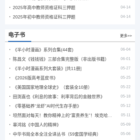
2025年高中教师资格证科三押题
04-14
2025年初中教师资格证科三押题
04-14
电子书
更多>>
《半小时漫画》系列合集(44套)
06-04
陈昌文《钱钱钱》三部合集完整版（非出版书籍）
06-01
《半小时漫画系列大套装》[共11册]
05-27
《2026版高考蓝皮书》
05-25
《美国国家地理全球史》（套装全10册）
05-22
田渕直也《利息的故事：利率背后的金融世界》
05-18
《零基础养“龙虾”AI时代生存手册》
05-12
坦然面对每天！教你精神上的“富贵养生”！埃克哈特·托利（Eckhart Tolle）《人生不必太用力》
05-11
辜鸿铭《中国人的精神》
05-09
中华书局全本全注全译丛书（59套国学经典）
05-06