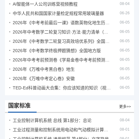
AI智能体一人公司训练营视频教程
08-04
中华人民共和国国家计量检定规程常用玻璃量器
06-26
2026年《中考考前最后一课》语数英物化地生历道科 10科全
06-05
2026年中考数学二轮复习知识·方法·能力清单（查漏补缺专题训练）（全国通用）
06-05
2026年《中考数学二轮复习高效培优系列》全国通用
06-05
2026年《中考数学终极押题猜想》全国地方版
06-05
2026年中考考前预测卷《学易金卷中考考前预测卷》
06-05
2026年《万唯中考黑白卷》地生
06-05
2026年《万唯中考定心卷》安徽
06-05
TED-Ed科普动画大合集：你应该知道的知识（视频）
06-05
国家标准
更多>>
工业控制计算机系统 总线 第1部分：总论
08-04
工业过程测量和控制系统用电动和气动模拟计算器性能评定方法
08-01
08-01