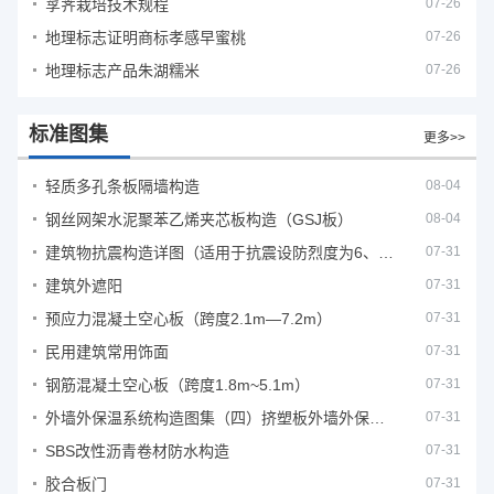
莩荠栽培技术规程
07-26
地理标志证明商标孝感早蜜桃
07-26
地理标志产品朱湖糯米
07-26
标准图集
更多>>
轻质多孔条板隔墙构造
08-04
钢丝网架水泥聚苯乙烯夹芯板构造（GSJ板）
08-04
建筑物抗震构造详图（适用于抗震设防烈度为6、7度）
07-31
建筑外遮阳
07-31
预应力混凝土空心板（跨度2.1m—7.2m）
07-31
民用建筑常用饰面
07-31
钢筋混凝土空心板（跨度1.8m~5.1m）
07-31
外墙外保温系统构造图集（四）挤塑板外墙外保温系统
07-31
SBS改性沥青卷材防水构造
07-31
胶合板门
07-31