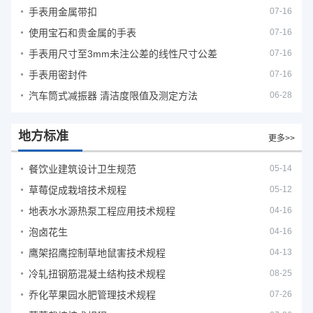
手表用金属带扣
07-16
使用宝石和贵金属的手表
07-16
手表用尺寸至3mm未注公差的线性尺寸公差
07-16
手表用密封件
07-16
汽车筒式减振器 清洁度限值及测定方法
06-28
地方标准
更多>>
餐饮业建筑设计卫生规范
05-14
草莓促成栽培技术规程
05-12
地表水水源热泵工程应用技术规程
04-16
泡卤花生
04-16
鹰架招鹰控制草地鼠害技术规程
04-13
冷轧扭钢筋混凝土结构技术规程
08-25
乔化苹果园水肥管理技术规程
07-26