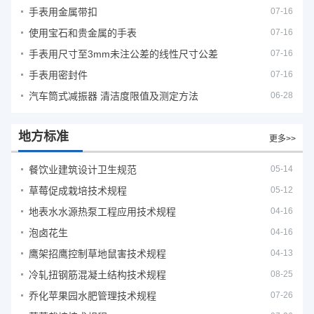
手表用金属带扣
07-16
使用宝石和贵金属的手表
07-16
手表用尺寸至3mm未注公差的线性尺寸公差
07-16
手表用密封件
07-16
汽车筒式减振器 清洁度限值及测定方法
06-28
地方标准
更多>>
餐饮业建筑设计卫生规范
05-14
草莓促成栽培技术规程
05-12
地表水水源热泵工程应用技术规程
04-16
泡卤花生
04-16
鹰架招鹰控制草地鼠害技术规程
04-13
冷轧扭钢筋混凝土结构技术规程
08-25
乔化苹果园水肥管理技术规程
07-26