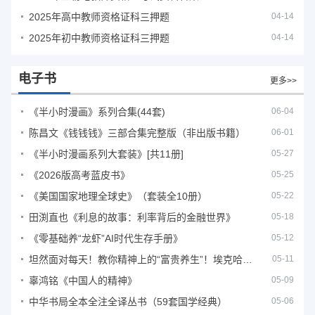
2025年高中教师资格证科三押题
04-14
2025年初中教师资格证科三押题
04-14
电子书
更多>>
《半小时漫画》系列合集(44套)
06-04
陈昌文《钱钱钱》三部合集完整版（非出版书籍）
06-01
《半小时漫画系列大套装》[共11册]
05-27
《2026版高考蓝皮书》
05-25
《美国国家地理全球史》（套装全10册）
05-22
田渕直也《利息的故事：利率背后的金融世界》
05-18
《零基础养“龙虾”AI时代生存手册》
05-12
坦然面对每天！教你精神上的“富贵养生”！埃克哈特·托利（Eckhart Tolle）《人生不必太用力》
05-11
辜鸿铭《中国人的精神》
05-09
中华书局全本全注全译丛书（59套国学经典）
05-06