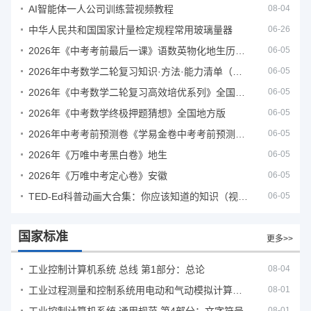
AI智能体一人公司训练营视频教程
08-04
中华人民共和国国家计量检定规程常用玻璃量器
06-26
2026年《中考考前最后一课》语数英物化地生历道科 10科全
06-05
2026年中考数学二轮复习知识·方法·能力清单（查漏补缺专题训练）（全国通用）
06-05
2026年《中考数学二轮复习高效培优系列》全国通用
06-05
2026年《中考数学终极押题猜想》全国地方版
06-05
2026年中考考前预测卷《学易金卷中考考前预测卷》
06-05
2026年《万唯中考黑白卷》地生
06-05
2026年《万唯中考定心卷》安徽
06-05
TED-Ed科普动画大合集：你应该知道的知识（视频）
06-05
国家标准
更多>>
工业控制计算机系统 总线 第1部分：总论
08-04
工业过程测量和控制系统用电动和气动模拟计算器性能评定方法
08-01
08-01