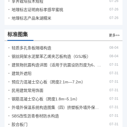
莩荠栽培技术规程
07-26
地理标志证明商标孝感早蜜桃
07-26
地理标志产品朱湖糯米
07-26
标准图集
更多>>
轻质多孔条板隔墙构造
08-04
钢丝网架水泥聚苯乙烯夹芯板构造（GSJ板）
08-04
建筑物抗震构造详图（适用于抗震设防烈度为6、7度）
07-31
建筑外遮阳
07-31
预应力混凝土空心板（跨度2.1m—7.2m）
07-31
民用建筑常用饰面
07-31
钢筋混凝土空心板（跨度1.8m~5.1m）
07-31
外墙外保温系统构造图集（四）挤塑板外墙外保温系统
07-31
SBS改性沥青卷材防水构造
07-31
胶合板门
07-31