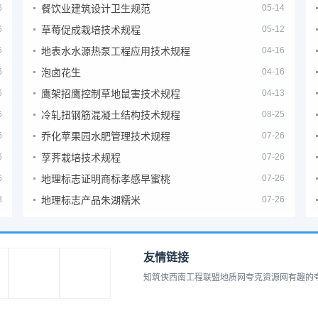
6
餐饮业建筑设计卫生规范
05-14
6
草莓促成栽培技术规程
05-12
6
地表水水源热泵工程应用技术规程
04-16
6
泡卤花生
04-16
6
鹰架招鹰控制草地鼠害技术规程
04-13
6
冷轧扭钢筋混凝土结构技术规程
08-25
6
乔化苹果园水肥管理技术规程
07-26
6
莩荠栽培技术规程
07-26
6
地理标志证明商标孝感早蜜桃
07-26
8
地理标志产品朱湖糯米
07-26
友情链接
知筑侠
西南工程联盟
地质网
夸克资源网
有趣的