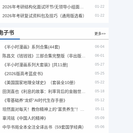
2026年考研结构化面试环节/无领导小组面试环节/面试技巧及简历书写
01-22
2026年考研复试资料包及技巧（通用版选看）
01-22
电子书
更多>>
《半小时漫画》系列合集(44套)
06-04
陈昌文《钱钱钱》三部合集完整版（非出版书籍）
06-01
《半小时漫画系列大套装》[共11册]
05-27
《2026版高考蓝皮书》
05-25
《美国国家地理全球史》（套装全10册）
05-22
田渕直也《利息的故事：利率背后的金融世界》
05-18
《零基础养“龙虾”AI时代生存手册》
05-12
坦然面对每天！教你精神上的“富贵养生”！埃克哈特·托利（Eckhart Tolle）《人生不必太用力》
05-11
辜鸿铭《中国人的精神》
05-09
中华书局全本全注全译丛书（59套国学经典）
05-06