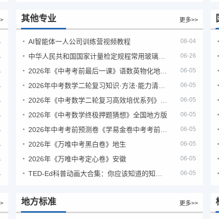
其他专业
>
更多>>
1
AI智能体一人公司训练营视频教程
08-04
1
中华人民共和国国家计量检定规程常用玻璃量器
06-26
1
2026年《中考考前最后一课》语数英物化地生历道科 10科全
06-05
1
2026年中考数学二轮复习知识·方法·能力清单（查漏补缺专题训练）（全国通用）
06-05
1
2026年《中考数学二轮复习高效培优系列》全国通用
06-05
1
2026年《中考数学终极押题猜想》全国地方版
06-05
1
2026年中考考前预测卷《学易金卷中考考前预测卷》
06-05
1
2026年《万唯中考黑白卷》地生
06-05
1
2026年《万唯中考定心卷》安徽
06-05
1
TED-Ed科普动画大合集：你应该知道的知识（视频）
06-05
地方标准
>
更多>>