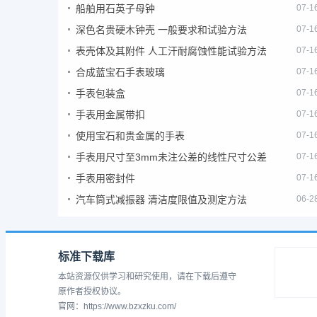
船舶用石英子母钟
07-1
深色名贵硬木钟壳 一般要求和试验方法
07-1
表壳体及其附件 人工汗耐腐蚀性能试验方法
07-1
合成蓝宝石手表玻璃
07-1
手表包装盒
07-1
手表用金属带扣
07-1
使用宝石和贵金属的手表
07-1
手表用尺寸至3mm未注公差的线性尺寸公差
07-1
手表用密封件
07-1
汽车筒式减振器 清洁度限值及测定方法
06-2
标准下载库
本站资源仅供学习和研究使用，请在下载后遵守
原作者授权协议。
官网：https://www.bzxzku.com/