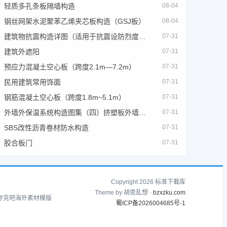
轻质多孔条板隔墙构造
08-04
钢丝网架水泥聚苯乙烯夹芯板构造（GSJ板）
08-04
建筑物抗震构造详图（适用于抗震设防烈度为6、7度）
07-31
建筑外遮阳
07-31
预应力混凝土空心板（跨度2.1m—7.2m）
07-31
民用建筑常用饰面
07-31
钢筋混凝土空心板（跨度1.8m~5.1m）
07-31
外墙外保温系统构造图集（四）挤塑板外墙外保温系统
07-31
SBS改性沥青卷材防水构造
07-31
胶合板门
07-31
Copyright 2026 标准下载库
Theme by 胡思乱想 ·
bzxzku.com
夸克吧
海外素材模版
蜀ICP备2026004685号-1