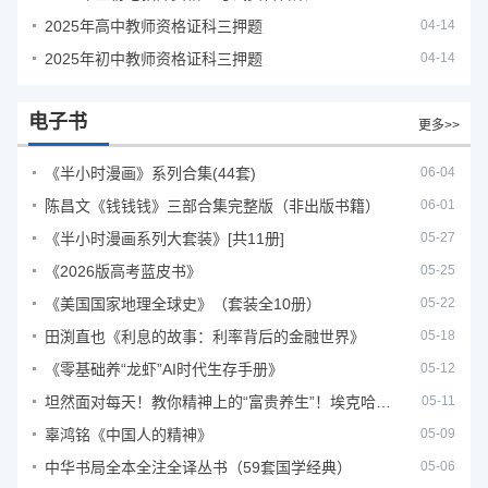
2025年高中教师资格证科三押题
04-14
2025年初中教师资格证科三押题
04-14
电子书
更多>>
《半小时漫画》系列合集(44套)
06-04
陈昌文《钱钱钱》三部合集完整版（非出版书籍）
06-01
《半小时漫画系列大套装》[共11册]
05-27
《2026版高考蓝皮书》
05-25
《美国国家地理全球史》（套装全10册）
05-22
田渕直也《利息的故事：利率背后的金融世界》
05-18
《零基础养“龙虾”AI时代生存手册》
05-12
坦然面对每天！教你精神上的“富贵养生”！埃克哈特·托利（Eckhart Tolle）《人生不必太用力》
05-11
辜鸿铭《中国人的精神》
05-09
中华书局全本全注全译丛书（59套国学经典）
05-06