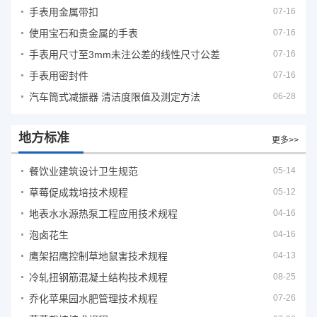
手表用金属带扣
07-16
使用宝石和贵金属的手表
07-16
手表用尺寸至3mm未注公差的线性尺寸公差
07-16
手表用密封件
07-16
汽车筒式减振器 清洁度限值及测定方法
06-28
地方标准
更多>>
餐饮业建筑设计卫生规范
05-14
草莓促成栽培技术规程
05-12
地表水水源热泵工程应用技术规程
04-16
泡卤花生
04-16
鹰架招鹰控制草地鼠害技术规程
04-13
冷轧扭钢筋混凝土结构技术规程
08-25
乔化苹果园水肥管理技术规程
07-26