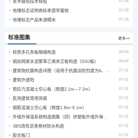
莩荠栽培技术规程
07-26
地理标志证明商标孝感早蜜桃
07-26
地理标志产品朱湖糯米
07-26
标准图集
更多>>
轻质多孔条板隔墙构造
08-04
钢丝网架水泥聚苯乙烯夹芯板构造（GSJ板）
08-04
建筑物抗震构造详图（适用于抗震设防烈度为6、7度）
07-31
建筑外遮阳
07-31
预应力混凝土空心板（跨度2.1m—7.2m）
07-31
民用建筑常用饰面
07-31
钢筋混凝土空心板（跨度1.8m~5.1m）
07-31
外墙外保温系统构造图集（四）挤塑板外墙外保温系统
07-31
SBS改性沥青卷材防水构造
07-31
胶合板门
07-31