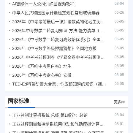
AI智能体一人公司训练营视频教程
08-04
中华人民共和国国家计量检定规程常用玻璃量器
06-26
2026年《中考考前最后一课》语数英物化地生历道科 10科全
06-05
2026年中考数学二轮复习知识·方法·能力清单（查漏补缺专题训练）（全国通用）
06-05
2026年《中考数学二轮复习高效培优系列》全国通用
06-05
2026年《中考数学终极押题猜想》全国地方版
06-05
2026年中考考前预测卷《学易金卷中考考前预测卷》
06-05
2026年《万唯中考黑白卷》地生
06-05
2026年《万唯中考定心卷》安徽
06-05
TED-Ed科普动画大合集：你应该知道的知识（视频）
06-05
国家标准
更多>>
工业控制计算机系统 总线 第1部分：总论
08-04
工业过程测量和控制系统用电动和气动模拟计算器性能评定方法
08-01
08-01