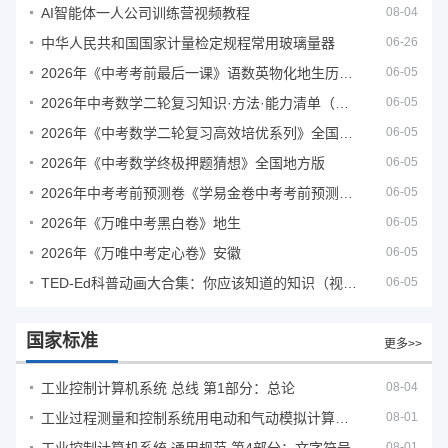
AI智能体一人公司训练营视频教程
08-04
中华人民共和国国家计量检定规程常用玻璃量器
06-26
2026年《中考考前最后一课》语数英物化地生历道科 10科全
06-05
2026年中考数学二轮复习知识·方法·能力清单（查漏补缺专题训练）（全国通用）
06-05
2026年《中考数学二轮复习高效培优系列》全国通用
06-05
2026年《中考数学终极押题猜想》全国地方版
06-05
2026年中考考前预测卷《学易金卷中考考前预测卷》
06-05
2026年《万唯中考黑白卷》地生
06-05
2026年《万唯中考定心卷》安徽
06-05
TED-Ed科普动画大合集：你应该知道的知识（视频）
06-05
国家标准
更多>>
工业控制计算机系统 总线 第1部分：总论
08-04
工业过程测量和控制系统用电动和气动模拟计算器性能评定方法
08-01
08-01