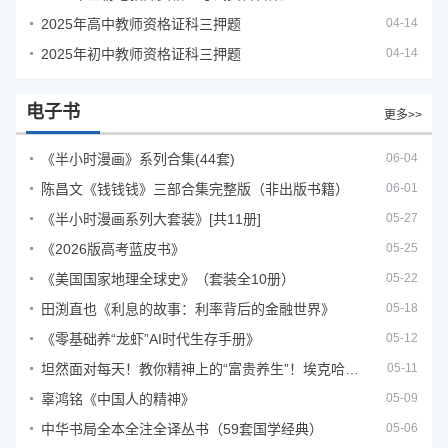
2025年高中教师资格证科三押题
04-14
2025年初中教师资格证科三押题
04-14
电子书
更多>>
《半小时漫画》系列合集(44套)
06-04
陈昌文《钱钱钱》三部合集完整版（非出版书籍）
06-01
《半小时漫画系列大套装》[共11册]
05-27
《2026版高考蓝皮书》
05-25
《美国国家地理全球史》（套装全10册）
05-22
田渕直也《利息的故事：利率背后的金融世界》
05-18
《零基础养“龙虾”AI时代生存手册》
05-12
坦然面对每天！教你精神上的“富贵养生”！埃克哈特·托利（Eckhart Tolle）《人生不必太用力》
05-11
辜鸿铭《中国人的精神》
05-09
中华书局全本全注全译丛书（59套国学经典）
05-06