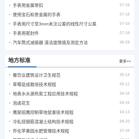
手表用金属带扣
07-16
使用宝石和贵金属的手表
07-16
手表用尺寸至3mm未注公差的线性尺寸公差
07-16
手表用密封件
07-16
汽车筒式减振器 清洁度限值及测定方法
06-28
地方标准
更多>>
餐饮业建筑设计卫生规范
05-14
草莓促成栽培技术规程
05-12
地表水水源热泵工程应用技术规程
04-16
泡卤花生
04-16
鹰架招鹰控制草地鼠害技术规程
04-13
冷轧扭钢筋混凝土结构技术规程
08-25
乔化苹果园水肥管理技术规程
07-26