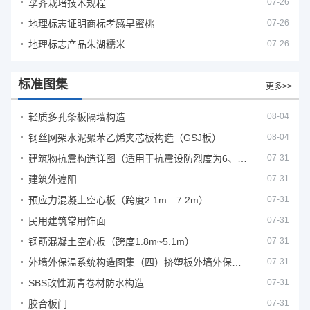
莩荠栽培技术规程
07-26
地理标志证明商标孝感早蜜桃
07-26
地理标志产品朱湖糯米
07-26
标准图集
更多>>
轻质多孔条板隔墙构造
08-04
钢丝网架水泥聚苯乙烯夹芯板构造（GSJ板）
08-04
建筑物抗震构造详图（适用于抗震设防烈度为6、7度）
07-31
建筑外遮阳
07-31
预应力混凝土空心板（跨度2.1m—7.2m）
07-31
民用建筑常用饰面
07-31
钢筋混凝土空心板（跨度1.8m~5.1m）
07-31
外墙外保温系统构造图集（四）挤塑板外墙外保温系统
07-31
SBS改性沥青卷材防水构造
07-31
胶合板门
07-31