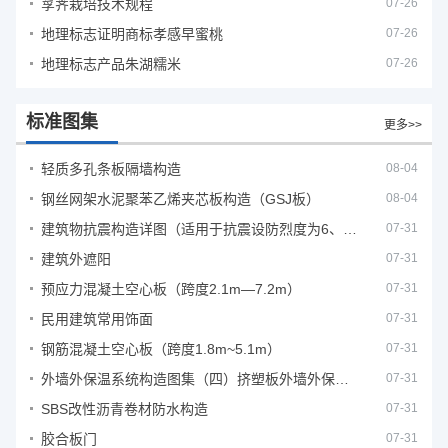
莩荠栽培技术规程
07-26
地理标志证明商标孝感早蜜桃
07-26
地理标志产品朱湖糯米
07-26
标准图集
更多>>
轻质多孔条板隔墙构造
08-04
钢丝网架水泥聚苯乙烯夹芯板构造（GSJ板）
08-04
建筑物抗震构造详图（适用于抗震设防烈度为6、7度）
07-31
建筑外遮阳
07-31
预应力混凝土空心板（跨度2.1m—7.2m）
07-31
民用建筑常用饰面
07-31
钢筋混凝土空心板（跨度1.8m~5.1m）
07-31
外墙外保温系统构造图集（四）挤塑板外墙外保温系统
07-31
SBS改性沥青卷材防水构造
07-31
胶合板门
07-31