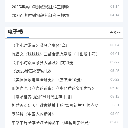
2025年高中教师资格证科三押题
04-14
2025年初中教师资格证科三押题
04-14
电子书
更多>>
《半小时漫画》系列合集(44套)
06-04
陈昌文《钱钱钱》三部合集完整版（非出版书籍）
06-01
《半小时漫画系列大套装》[共11册]
05-27
《2026版高考蓝皮书》
05-25
《美国国家地理全球史》（套装全10册）
05-22
田渕直也《利息的故事：利率背后的金融世界》
05-18
《零基础养“龙虾”AI时代生存手册》
05-12
坦然面对每天！教你精神上的“富贵养生”！埃克哈特·托利（Eckhart Tolle）《人生不必太用力》
05-11
辜鸿铭《中国人的精神》
05-09
中华书局全本全注全译丛书（59套国学经典）
05-06