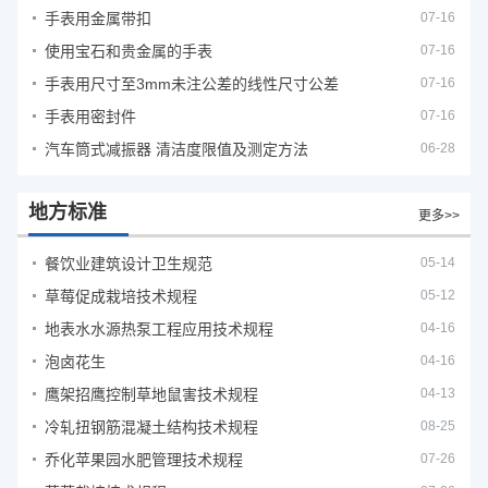
手表用金属带扣
07-16
使用宝石和贵金属的手表
07-16
手表用尺寸至3mm未注公差的线性尺寸公差
07-16
手表用密封件
07-16
汽车筒式减振器 清洁度限值及测定方法
06-28
地方标准
更多>>
餐饮业建筑设计卫生规范
05-14
草莓促成栽培技术规程
05-12
地表水水源热泵工程应用技术规程
04-16
泡卤花生
04-16
鹰架招鹰控制草地鼠害技术规程
04-13
冷轧扭钢筋混凝土结构技术规程
08-25
乔化苹果园水肥管理技术规程
07-26