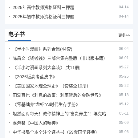
2025年高中教师资格证科三押题
04-14
2025年初中教师资格证科三押题
04-14
电子书
更多>>
《半小时漫画》系列合集(44套)
06-04
陈昌文《钱钱钱》三部合集完整版（非出版书籍）
06-01
《半小时漫画系列大套装》[共11册]
05-27
《2026版高考蓝皮书》
05-25
《美国国家地理全球史》（套装全10册）
05-22
田渕直也《利息的故事：利率背后的金融世界》
05-18
《零基础养“龙虾”AI时代生存手册》
05-12
坦然面对每天！教你精神上的“富贵养生”！埃克哈特·托利（Eckhart Tolle）《人生不必太用力》
05-11
辜鸿铭《中国人的精神》
05-09
中华书局全本全注全译丛书（59套国学经典）
05-06