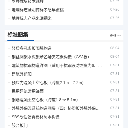
莩荠栽培技术规程
07-26
地理标志证明商标孝感早蜜桃
07-26
地理标志产品朱湖糯米
07-26
标准图集
更多>>
轻质多孔条板隔墙构造
08-04
钢丝网架水泥聚苯乙烯夹芯板构造（GSJ板）
08-04
建筑物抗震构造详图（适用于抗震设防烈度为6、7度）
07-31
建筑外遮阳
07-31
预应力混凝土空心板（跨度2.1m—7.2m）
07-31
民用建筑常用饰面
07-31
钢筋混凝土空心板（跨度1.8m~5.1m）
07-31
外墙外保温系统构造图集（四）挤塑板外墙外保温系统
07-31
SBS改性沥青卷材防水构造
07-31
胶合板门
07-31