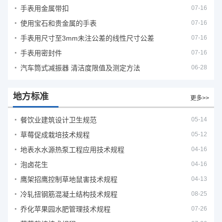
手表用金属带扣
07-16
使用宝石和贵金属的手表
07-16
手表用尺寸至3mm未注公差的线性尺寸公差
07-16
手表用密封件
07-16
汽车筒式减振器 清洁度限值及测定方法
06-28
地方标准
更多>>
餐饮业建筑设计卫生规范
05-14
草莓促成栽培技术规程
05-12
地表水水源热泵工程应用技术规程
04-16
泡卤花生
04-16
鹰架招鹰控制草地鼠害技术规程
04-13
冷轧扭钢筋混凝土结构技术规程
08-25
乔化苹果园水肥管理技术规程
07-26