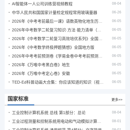
AI智能体一人公司训练营视频教程
08-04
中华人民共和国国家计量检定规程常用玻璃量器
06-26
2026年《中考考前最后一课》语数英物化地生历道科 10科全
06-05
2026年中考数学二轮复习知识·方法·能力清单（查漏补缺专题训练）（全国通用）
06-05
2026年《中考数学二轮复习高效培优系列》全国通用
06-05
2026年《中考数学终极押题猜想》全国地方版
06-05
2026年中考考前预测卷《学易金卷中考考前预测卷》
06-05
2026年《万唯中考黑白卷》地生
06-05
2026年《万唯中考定心卷》安徽
06-05
TED-Ed科普动画大合集：你应该知道的知识（视频）
06-05
国家标准
更多>>
工业控制计算机系统 总线 第1部分：总论
08-04
工业过程测量和控制系统用电动和气动模拟计算器性能评定方法
08-01
08-01