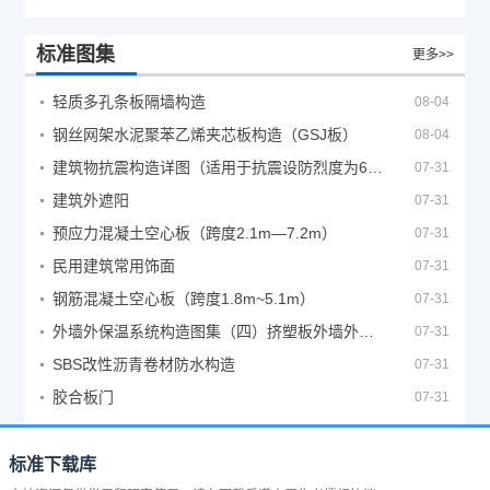
标准图集
更多>>
轻质多孔条板隔墙构造
08-04
钢丝网架水泥聚苯乙烯夹芯板构造（GSJ板）
08-04
建筑物抗震构造详图（适用于抗震设防烈度为6、7度）
07-31
建筑外遮阳
07-31
预应力混凝土空心板（跨度2.1m—7.2m）
07-31
民用建筑常用饰面
07-31
钢筋混凝土空心板（跨度1.8m~5.1m）
07-31
外墙外保温系统构造图集（四）挤塑板外墙外保温系统
07-31
SBS改性沥青卷材防水构造
07-31
胶合板门
07-31
标准下载库