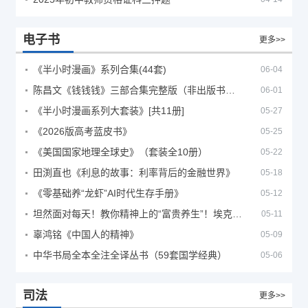
电子书
更多>>
《半小时漫画》系列合集(44套)
06-04
陈昌文《钱钱钱》三部合集完整版（非出版书籍）
06-01
《半小时漫画系列大套装》[共11册]
05-27
《2026版高考蓝皮书》
05-25
《美国国家地理全球史》（套装全10册）
05-22
田渕直也《利息的故事：利率背后的金融世界》
05-18
《零基础养“龙虾”AI时代生存手册》
05-12
坦然面对每天！教你精神上的“富贵养生”！埃克哈特·托利（Eckhart Tolle）《人生不必太用力》
05-11
辜鸿铭《中国人的精神》
05-09
中华书局全本全注全译丛书（59套国学经典）
05-06
司法
更多>>