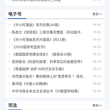
电子书
更多>>
《半小时漫画》系列合集(44套)
06-04
陈昌文《钱钱钱》三部合集完整版（非出版书籍）
06-01
《半小时漫画系列大套装》[共11册]
05-27
《2026版高考蓝皮书》
05-25
《美国国家地理全球史》（套装全10册）
05-22
田渕直也《利息的故事：利率背后的金融世界》
05-18
《零基础养“龙虾”AI时代生存手册》
05-12
坦然面对每天！教你精神上的“富贵养生”！埃克哈特·托利（Eckhart Tolle）《人生不必太用力》
05-11
辜鸿铭《中国人的精神》
05-09
中华书局全本全注全译丛书（59套国学经典）
05-06
司法
更多>>