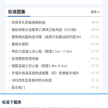
标准图集
更多>>
轻质多孔条板隔墙构造
08-04
钢丝网架水泥聚苯乙烯夹芯板构造（GSJ板）
08-04
建筑物抗震构造详图（适用于抗震设防烈度为6、7度）
07-31
建筑外遮阳
07-31
预应力混凝土空心板（跨度2.1m—7.2m）
07-31
民用建筑常用饰面
07-31
钢筋混凝土空心板（跨度1.8m~5.1m）
07-31
外墙外保温系统构造图集（四）挤塑板外墙外保温系统
07-31
SBS改性沥青卷材防水构造
07-31
胶合板门
07-31
标准下载库