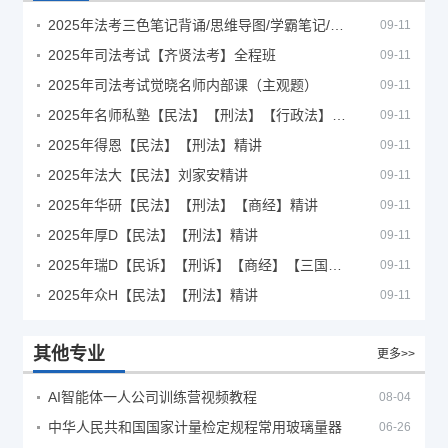
2025年法考‮色三‬笔‮背记‬诵/思维导图/学霸笔记/学科框架图
09-11
2025年司法考试【齐贤法考】全程班
09-11
2025年司法考试觉晓名师内部课（主观题）
09-11
2025年名师私塾【民法】【刑法】【行政法】【商经】精讲
09-11
2025年得恩【民法】【刑法】精讲
09-11
2025年法大【民法】刘家安精讲
09-11
2025年华研【民法】【刑法】【商经】精讲
09-11
2025年厚D【民法】【刑法】精讲
09-11
2025年瑞D【民诉】【刑诉】【商经】【三国】精讲
09-11
2025年众H【民法】【刑法】精讲
09-11
其他专业
更多>>
AI智能体一人公司训练营视频教程
08-04
中华人民共和国国家计量检定规程常用玻璃量器
06-26