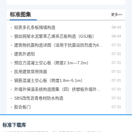
标准图集
更多>>
轻质多孔条板隔墙构造
08-04
钢丝网架水泥聚苯乙烯夹芯板构造（GSJ板）
08-04
建筑物抗震构造详图（适用于抗震设防烈度为6、7度）
07-31
建筑外遮阳
07-31
预应力混凝土空心板（跨度2.1m—7.2m）
07-31
民用建筑常用饰面
07-31
钢筋混凝土空心板（跨度1.8m~5.1m）
07-31
外墙外保温系统构造图集（四）挤塑板外墙外保温系统
07-31
SBS改性沥青卷材防水构造
07-31
胶合板门
07-31
标准下载库