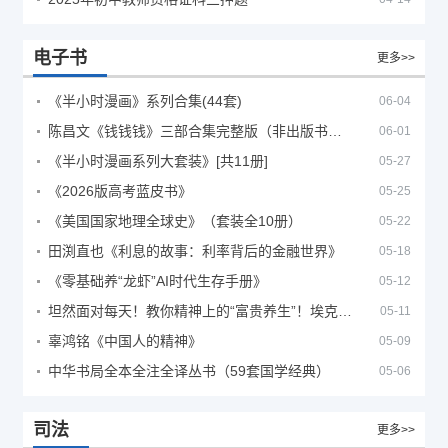
电子书
更多>>
《半小时漫画》系列合集(44套)
06-04
陈昌文《钱钱钱》三部合集完整版（非出版书籍）
06-01
《半小时漫画系列大套装》[共11册]
05-27
《2026版高考蓝皮书》
05-25
《美国国家地理全球史》（套装全10册）
05-22
田渕直也《利息的故事：利率背后的金融世界》
05-18
《零基础养“龙虾”AI时代生存手册》
05-12
坦然面对每天！教你精神上的“富贵养生”！埃克哈特·托利（Eckhart Tolle）《人生不必太用力》
05-11
辜鸿铭《中国人的精神》
05-09
中华书局全本全注全译丛书（59套国学经典）
05-06
司法
更多>>