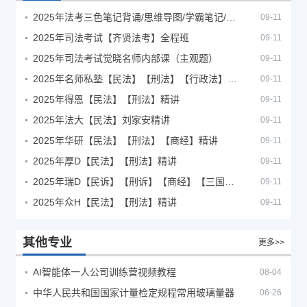
2025年法考‮色三‬笔‮背记‬诵/思维导图/学霸笔记/学科框架图
09-11
2025年司法考试【齐贤法考】全程班
09-11
2025年司法考试觉晓名师内部课（主观题）
09-11
2025年名师私塾【民法】【刑法】【行政法】【商经】精讲
09-11
2025年得恩【民法】【刑法】精讲
09-11
2025年法大【民法】刘家安精讲
09-11
2025年华研【民法】【刑法】【商经】精讲
09-11
2025年厚D【民法】【刑法】精讲
09-11
2025年瑞D【民诉】【刑诉】【商经】【三国】精讲
09-11
2025年众H【民法】【刑法】精讲
09-11
其他专业
更多>>
AI智能体一人公司训练营视频教程
08-04
中华人民共和国国家计量检定规程常用玻璃量器
06-26