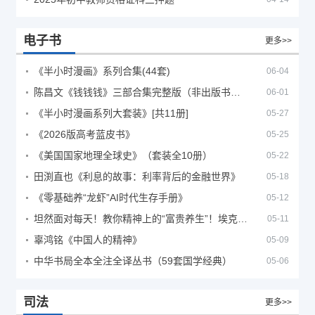
电子书
更多>>
《半小时漫画》系列合集(44套)
06-04
陈昌文《钱钱钱》三部合集完整版（非出版书籍）
06-01
《半小时漫画系列大套装》[共11册]
05-27
《2026版高考蓝皮书》
05-25
《美国国家地理全球史》（套装全10册）
05-22
田渕直也《利息的故事：利率背后的金融世界》
05-18
《零基础养“龙虾”AI时代生存手册》
05-12
坦然面对每天！教你精神上的“富贵养生”！埃克哈特·托利（Eckhart Tolle）《人生不必太用力》
05-11
辜鸿铭《中国人的精神》
05-09
中华书局全本全注全译丛书（59套国学经典）
05-06
司法
更多>>