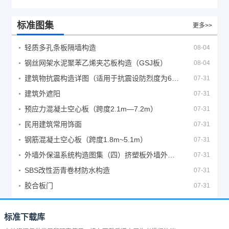
标准图集
更多>>
轻质多孔条板隔墙构造
08-04
钢丝网架水泥聚苯乙烯夹芯板构造（GSJ板）
08-04
建筑物抗震构造详图（适用于抗震设防烈度为6、7度）
07-31
建筑外遮阳
07-31
预应力混凝土空心板（跨度2.1m—7.2m）
07-31
民用建筑常用饰面
07-31
钢筋混凝土空心板（跨度1.8m~5.1m）
07-31
外墙外保温系统构造图集（四）挤塑板外墙外保温系统
07-31
SBS改性沥青卷材防水构造
07-31
胶合板门
07-31
标准下载库