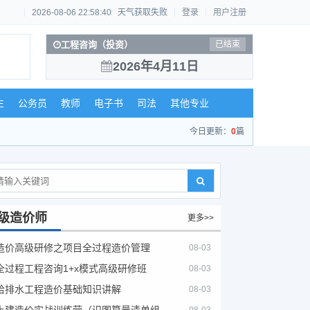
2026-08-06 22:58:41
天气获取失败
登录
用户注册
工程咨询（投资）
已结束
2026年4月11日
生
公务员
教师
电子书
司法
其他专业
今日更新：
0
篇
级造价师
更多>>
造价高级研修之项目全过程造价管理
08-03
全过程工程咨询1+x模式高级研修班
08-03
给排水工程造价基础知识讲解
08-03
土建造价实战训练营（识图算量清单组价）