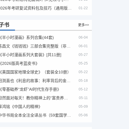
2026年考研复试资料包及技巧（通用版选看）
01-22
子书
更多>>
《半小时漫画》系列合集(44套)
06-04
陈昌文《钱钱钱》三部合集完整版（非出版书籍）
06-01
《半小时漫画系列大套装》[共11册]
05-27
《2026版高考蓝皮书》
05-25
《美国国家地理全球史》（套装全10册）
05-22
田渕直也《利息的故事：利率背后的金融世界》
05-18
《零基础养“龙虾”AI时代生存手册》
05-12
坦然面对每天！教你精神上的“富贵养生”！埃克哈特·托利（Eckhart Tolle）《人生不必太用力》
05-11
辜鸿铭《中国人的精神》
05-09
中华书局全本全注全译丛书（59套国学经典）
05-06