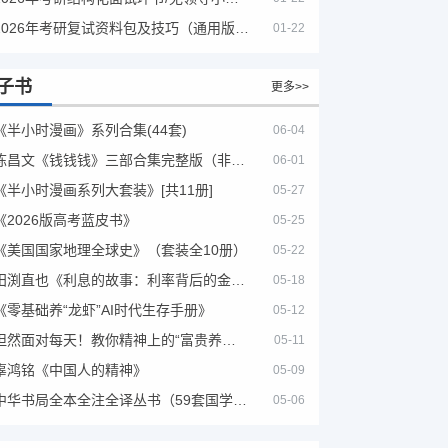
2026年考研复试资料包及技巧（通用版选看）
01-22
子书
更多>>
《半小时漫画》系列合集(44套)
06-04
陈昌文《钱钱钱》三部合集完整版（非出版书籍）
06-01
《半小时漫画系列大套装》[共11册]
05-27
《2026版高考蓝皮书》
05-25
《美国国家地理全球史》（套装全10册）
05-22
田渕直也《利息的故事：利率背后的金融世界》
05-18
《零基础养“龙虾”AI时代生存手册》
05-12
坦然面对每天！教你精神上的“富贵养生”！埃克哈特·托利（Eckhart Tolle）《人生不必太用力》
05-11
辜鸿铭《中国人的精神》
05-09
中华书局全本全注全译丛书（59套国学经典）
05-06