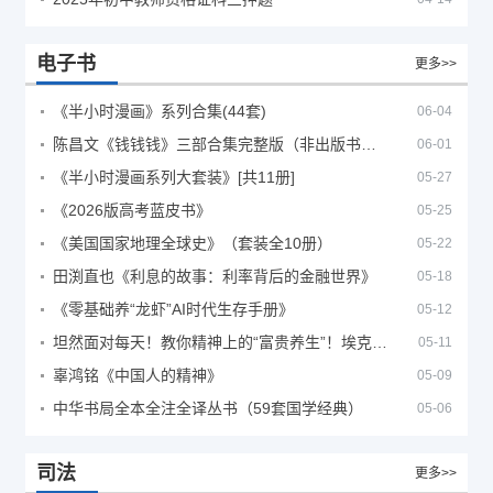
电子书
更多>>
《半小时漫画》系列合集(44套)
06-04
陈昌文《钱钱钱》三部合集完整版（非出版书籍）
06-01
《半小时漫画系列大套装》[共11册]
05-27
《2026版高考蓝皮书》
05-25
《美国国家地理全球史》（套装全10册）
05-22
田渕直也《利息的故事：利率背后的金融世界》
05-18
《零基础养“龙虾”AI时代生存手册》
05-12
坦然面对每天！教你精神上的“富贵养生”！埃克哈特·托利（Eckhart Tolle）《人生不必太用力》
05-11
辜鸿铭《中国人的精神》
05-09
中华书局全本全注全译丛书（59套国学经典）
05-06
司法
更多>>