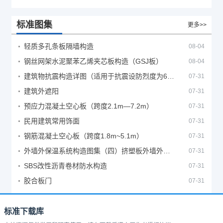
标准图集
更多>>
轻质多孔条板隔墙构造
08-04
钢丝网架水泥聚苯乙烯夹芯板构造（GSJ板）
08-04
建筑物抗震构造详图（适用于抗震设防烈度为6、7度）
07-31
建筑外遮阳
07-31
预应力混凝土空心板（跨度2.1m—7.2m）
07-31
民用建筑常用饰面
07-31
钢筋混凝土空心板（跨度1.8m~5.1m）
07-31
外墙外保温系统构造图集（四）挤塑板外墙外保温系统
07-31
SBS改性沥青卷材防水构造
07-31
胶合板门
07-31
标准下载库