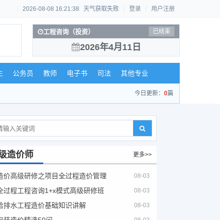
2026-08-08 16:21:39
天气获取失败
登录
用户注册
工程咨询（投资）
已结束
2026年4月11日
生
公务员
教师
电子书
司法
其他专业
今日更新：
0
篇
级造价师
更多>>
造价高级研修之项目全过程造价管理
08-03
全过程工程咨询1+x模式高级研修班
08-03
给排水工程造价基础知识讲解
08-03
安装造价精选50问