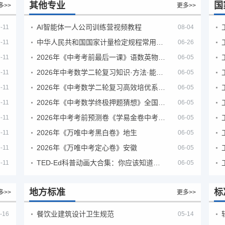
其他专业
国
多>>
更多>>
AI智能体一人公司训练营视频教程
-11
08-04
中华人民共和国国家计量检定规程常用玻璃量器
-11
06-26
2026年《中考考前最后一课》语数英物化地生历道科 10科全
-11
06-05
2026年中考数学二轮复习知识·方法·能力清单（查漏补缺专题训练）（全国通用）
-11
06-05
2026年《中考数学二轮复习高效培优系列》全国通用
-11
06-05
2026年《中考数学终极押题猜想》全国地方版
-11
06-05
2026年中考考前预测卷《学易金卷中考考前预测卷》
-11
06-05
2026年《万唯中考黑白卷》地生
-11
06-05
2026年《万唯中考定心卷》安徽
-11
06-05
TED-Ed科普动画大合集：你应该知道的知识（视频）
-11
06-05
地方标准
标
多>>
更多>>
餐饮业建筑设计卫生规范
-16
05-14