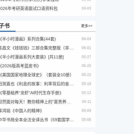
2026年考研英语面试口语资料包
03-03
子书
更多>>
《半小时漫画》系列合集(44套)
06-04
陈昌文《钱钱钱》三部合集完整版（非出版书籍）
06-01
《半小时漫画系列大套装》[共11册]
05-27
《2026版高考蓝皮书》
05-25
《美国国家地理全球史》（套装全10册）
05-22
田渕直也《利息的故事：利率背后的金融世界》
05-18
《零基础养“龙虾”AI时代生存手册》
05-12
坦然面对每天！教你精神上的“富贵养生”！埃克哈特·托利（Eckhart Tolle）《人生不必太用力》
05-11
辜鸿铭《中国人的精神》
05-09
中华书局全本全注全译丛书（59套国学经典）
05-06