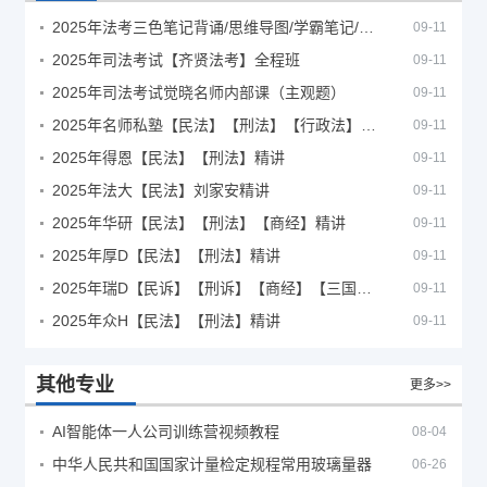
2025年法考‮色三‬笔‮背记‬诵/思维导图/学霸笔记/学科框架图
09-11
2025年司法考试【齐贤法考】全程班
09-11
2025年司法考试觉晓名师内部课（主观题）
09-11
2025年名师私塾【民法】【刑法】【行政法】【商经】精讲
09-11
2025年得恩【民法】【刑法】精讲
09-11
2025年法大【民法】刘家安精讲
09-11
2025年华研【民法】【刑法】【商经】精讲
09-11
2025年厚D【民法】【刑法】精讲
09-11
2025年瑞D【民诉】【刑诉】【商经】【三国】精讲
09-11
2025年众H【民法】【刑法】精讲
09-11
其他专业
更多>>
AI智能体一人公司训练营视频教程
08-04
中华人民共和国国家计量检定规程常用玻璃量器
06-26