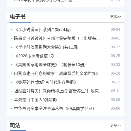
电子书
更多>>
《半小时漫画》系列合集(44套)
06-04
陈昌文《钱钱钱》三部合集完整版（非出版书籍）
06-01
《半小时漫画系列大套装》[共11册]
05-27
《2026版高考蓝皮书》
05-25
《美国国家地理全球史》（套装全10册）
05-22
田渕直也《利息的故事：利率背后的金融世界》
05-18
《零基础养“龙虾”AI时代生存手册》
05-12
坦然面对每天！教你精神上的“富贵养生”！埃克哈特·托利（Eckhart Tolle）《人生不必太用力》
05-11
辜鸿铭《中国人的精神》
05-09
中华书局全本全注全译丛书（59套国学经典）
05-06
司法
更多>>