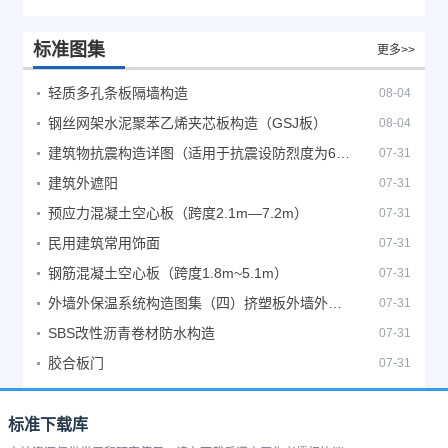
标准图集
更多>>
轻质多孔条板隔墙构造
08-04
钢丝网架水泥聚苯乙烯夹芯板构造（GSJ板）
08-04
建筑物抗震构造详图（适用于抗震设防烈度为6、7度）
07-31
建筑外遮阳
07-31
预应力混凝土空心板（跨度2.1m—7.2m）
07-31
民用建筑常用饰面
07-31
钢筋混凝土空心板（跨度1.8m~5.1m）
07-31
外墙外保温系统构造图集（四）挤塑板外墙外保温系统
07-31
SBS改性沥青卷材防水构造
07-31
胶合板门
07-31
标准下载库