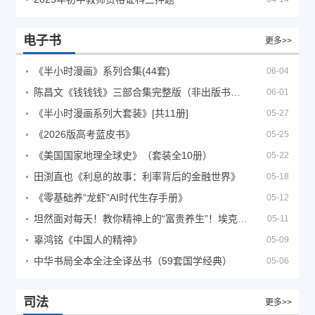
电子书
更多>>
《半小时漫画》系列合集(44套)
06-04
陈昌文《钱钱钱》三部合集完整版（非出版书籍）
06-01
《半小时漫画系列大套装》[共11册]
05-27
《2026版高考蓝皮书》
05-25
《美国国家地理全球史》（套装全10册）
05-22
田渕直也《利息的故事：利率背后的金融世界》
05-18
《零基础养“龙虾”AI时代生存手册》
05-12
坦然面对每天！教你精神上的“富贵养生”！埃克哈特·托利（Eckhart Tolle）《人生不必太用力》
05-11
辜鸿铭《中国人的精神》
05-09
中华书局全本全注全译丛书（59套国学经典）
05-06
司法
更多>>