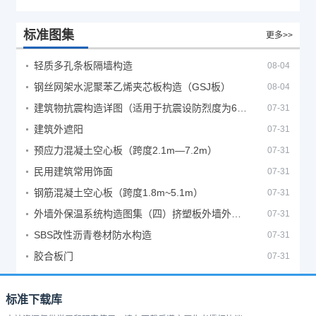
标准图集
更多>>
轻质多孔条板隔墙构造
08-04
钢丝网架水泥聚苯乙烯夹芯板构造（GSJ板）
08-04
建筑物抗震构造详图（适用于抗震设防烈度为6、7度）
07-31
建筑外遮阳
07-31
预应力混凝土空心板（跨度2.1m—7.2m）
07-31
民用建筑常用饰面
07-31
钢筋混凝土空心板（跨度1.8m~5.1m）
07-31
外墙外保温系统构造图集（四）挤塑板外墙外保温系统
07-31
SBS改性沥青卷材防水构造
07-31
胶合板门
07-31
标准下载库