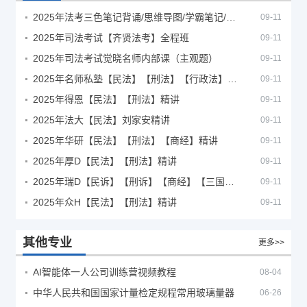
2025年法考‮色三‬笔‮背记‬诵/思维导图/学霸笔记/学科框架图
09-11
2025年司法考试【齐贤法考】全程班
09-11
2025年司法考试觉晓名师内部课（主观题）
09-11
2025年名师私塾【民法】【刑法】【行政法】【商经】精讲
09-11
2025年得恩【民法】【刑法】精讲
09-11
2025年法大【民法】刘家安精讲
09-11
2025年华研【民法】【刑法】【商经】精讲
09-11
2025年厚D【民法】【刑法】精讲
09-11
2025年瑞D【民诉】【刑诉】【商经】【三国】精讲
09-11
2025年众H【民法】【刑法】精讲
09-11
其他专业
更多>>
AI智能体一人公司训练营视频教程
08-04
中华人民共和国国家计量检定规程常用玻璃量器
06-26