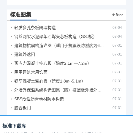
标准图集
更多>>
轻质多孔条板隔墙构造
08-04
钢丝网架水泥聚苯乙烯夹芯板构造（GSJ板）
08-04
建筑物抗震构造详图（适用于抗震设防烈度为6、7度）
07-31
建筑外遮阳
07-31
预应力混凝土空心板（跨度2.1m—7.2m）
07-31
民用建筑常用饰面
07-31
钢筋混凝土空心板（跨度1.8m~5.1m）
07-31
外墙外保温系统构造图集（四）挤塑板外墙外保温系统
07-31
SBS改性沥青卷材防水构造
07-31
胶合板门
07-31
标准下载库