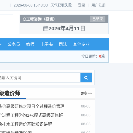
2026-08-08 15:48:03
天气获取失败
登录
用户注册
工程咨询（投资）
已结束
2026年4月11日
生
公务员
教师
电子书
司法
其他专业
今日更新：
0
篇
级造价师
更多>>
造价高级研修之项目全过程造价管理
08-03
全过程工程咨询1+x模式高级研修班
08-03
给排水工程造价基础知识讲解
08-03
安装造价精选50问