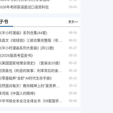
2026年考研英语面试口语资料包
03-03
子书
更多>>
《半小时漫画》系列合集(44套)
06-04
陈昌文《钱钱钱》三部合集完整版（非出版书籍）
06-01
《半小时漫画系列大套装》[共11册]
05-27
《2026版高考蓝皮书》
05-25
《美国国家地理全球史》（套装全10册）
05-22
田渕直也《利息的故事：利率背后的金融世界》
05-18
《零基础养“龙虾”AI时代生存手册》
05-12
坦然面对每天！教你精神上的“富贵养生”！埃克哈特·托利（Eckhart Tolle）《人生不必太用力》
05-11
辜鸿铭《中国人的精神》
05-09
中华书局全本全注全译丛书（59套国学经典）
05-06