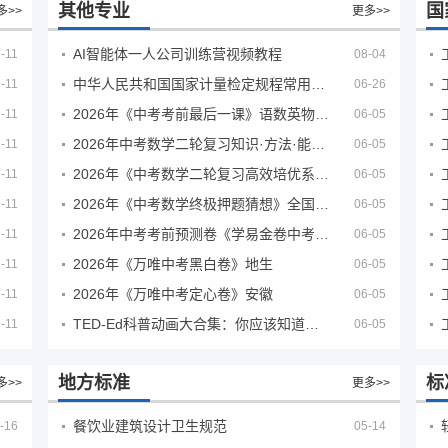
其他专业
国
多>>
更多>>
AI智能体一人公司训练营视频教程
-11
08-04
中华人民共和国国家计量检定规程常用玻璃量器
-11
06-26
2026年《中考考前最后一课》语数英物化地生历道科 10科全
-11
06-05
2026年中考数学二轮复习知识·方法·能力清单（查漏补缺专题训练）（全国通用）
-11
06-05
2026年《中考数学二轮复习高效培优系列》全国通用
-11
06-05
2026年《中考数学终极押题猜想》全国地方版
-11
06-05
2026年中考考前预测卷《学易金卷中考考前预测卷》
-11
06-05
2026年《万唯中考黑白卷》地生
-11
06-05
2026年《万唯中考定心卷》安徽
-11
06-05
TED-Ed科普动画大合集：你应该知道的知识（视频）
-11
06-05
地方标准
标
多>>
更多>>
餐饮业建筑设计卫生规范
-16
05-14