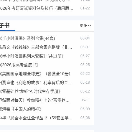
2026年考研复试资料包及技巧（通用版选看）
01-22
子书
更多>>
《半小时漫画》系列合集(44套)
06-04
陈昌文《钱钱钱》三部合集完整版（非出版书籍）
06-01
《半小时漫画系列大套装》[共11册]
05-27
《2026版高考蓝皮书》
05-25
《美国国家地理全球史》（套装全10册）
05-22
田渕直也《利息的故事：利率背后的金融世界》
05-18
《零基础养“龙虾”AI时代生存手册》
05-12
坦然面对每天！教你精神上的“富贵养生”！埃克哈特·托利（Eckhart Tolle）《人生不必太用力》
05-11
辜鸿铭《中国人的精神》
05-09
中华书局全本全注全译丛书（59套国学经典）
05-06