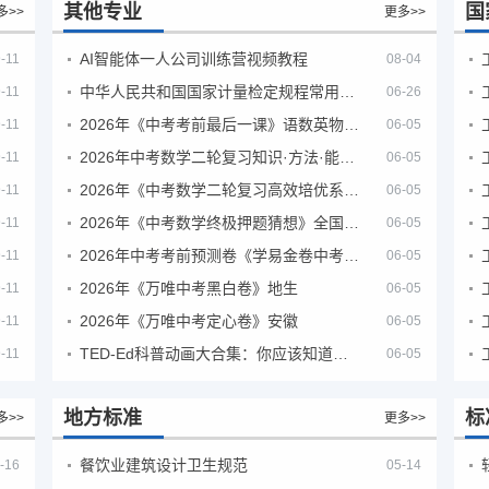
其他专业
国
多>>
更多>>
AI智能体一人公司训练营视频教程
-11
08-04
中华人民共和国国家计量检定规程常用玻璃量器
-11
06-26
2026年《中考考前最后一课》语数英物化地生历道科 10科全
-11
06-05
2026年中考数学二轮复习知识·方法·能力清单（查漏补缺专题训练）（全国通用）
-11
06-05
2026年《中考数学二轮复习高效培优系列》全国通用
-11
06-05
2026年《中考数学终极押题猜想》全国地方版
-11
06-05
2026年中考考前预测卷《学易金卷中考考前预测卷》
-11
06-05
2026年《万唯中考黑白卷》地生
-11
06-05
2026年《万唯中考定心卷》安徽
-11
06-05
TED-Ed科普动画大合集：你应该知道的知识（视频）
-11
06-05
地方标准
标
多>>
更多>>
餐饮业建筑设计卫生规范
-16
05-14