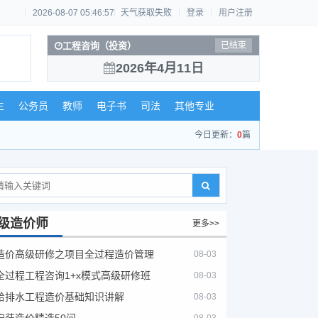
2026-08-07 05:46:58
天气获取失败
登录
用户注册
工程咨询（投资）
已结束
2026年4月11日
生
公务员
教师
电子书
司法
其他专业
今日更新：
0
篇
级造价师
更多>>
造价高级研修之项目全过程造价管理
08-03
全过程工程咨询1+x模式高级研修班
08-03
给排水工程造价基础知识讲解
08-03
安装造价精选50问