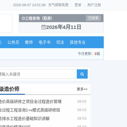
2026-08-07 14:01:07
天气获取失败
登录
用户注册
工程咨询（投资）
已结束
2026年4月11日
生
公务员
教师
电子书
司法
其他专业
今日更新：
0
篇
级造价师
更多>>
造价高级研修之项目全过程造价管理
08-03
全过程工程咨询1+x模式高级研修班
08-03
给排水工程造价基础知识讲解
08-03
安装造价精选50问