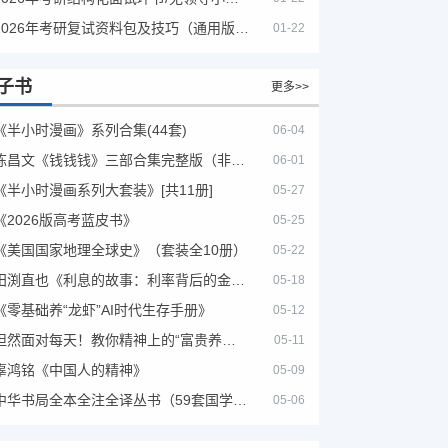
2026年考研复试资料包及技巧（通用版选看）
01-22
子书
更多>>
《半小时漫画》系列合集(44套)
06-04
陈昌文《钱钱钱》三部合集完整版（非出版书籍）
06-01
《半小时漫画系列大套装》[共11册]
05-27
《2026版高考蓝皮书》
05-25
《美国国家地理全球史》（套装全10册）
05-22
田渕直也《利息的故事：利率背后的金融世界》
05-18
《零基础养“龙虾”AI时代生存手册》
05-12
坦然面对每天！教你精神上的“富贵养生”！埃克哈特·托利（Eckhart Tolle）《人生不必太用力》
05-11
辜鸿铭《中国人的精神》
05-09
中华书局全本全注全译丛书（59套国学经典）
05-06