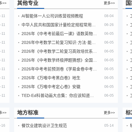
其他专业
国
多>>
更多>>
AI智能体一人公司训练营视频教程
-11
08-04
中华人民共和国国家计量检定规程常用玻璃量器
-11
06-26
2026年《中考考前最后一课》语数英物化地生历道科 10科全
-11
06-05
2026年中考数学二轮复习知识·方法·能力清单（查漏补缺专题训练）（全国通用）
-11
06-05
2026年《中考数学二轮复习高效培优系列》全国通用
-11
06-05
2026年《中考数学终极押题猜想》全国地方版
-11
06-05
2026年中考考前预测卷《学易金卷中考考前预测卷》
-11
06-05
2026年《万唯中考黑白卷》地生
-11
06-05
2026年《万唯中考定心卷》安徽
-11
06-05
TED-Ed科普动画大合集：你应该知道的知识（视频）
-11
06-05
地方标准
标
多>>
更多>>
餐饮业建筑设计卫生规范
-16
05-14