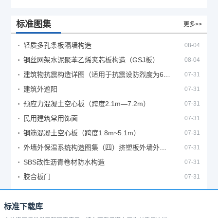
标准图集
更多>>
轻质多孔条板隔墙构造
08-04
钢丝网架水泥聚苯乙烯夹芯板构造（GSJ板）
08-04
建筑物抗震构造详图（适用于抗震设防烈度为6、7度）
07-31
建筑外遮阳
07-31
预应力混凝土空心板（跨度2.1m—7.2m）
07-31
民用建筑常用饰面
07-31
钢筋混凝土空心板（跨度1.8m~5.1m）
07-31
外墙外保温系统构造图集（四）挤塑板外墙外保温系统
07-31
SBS改性沥青卷材防水构造
07-31
胶合板门
07-31
标准下载库