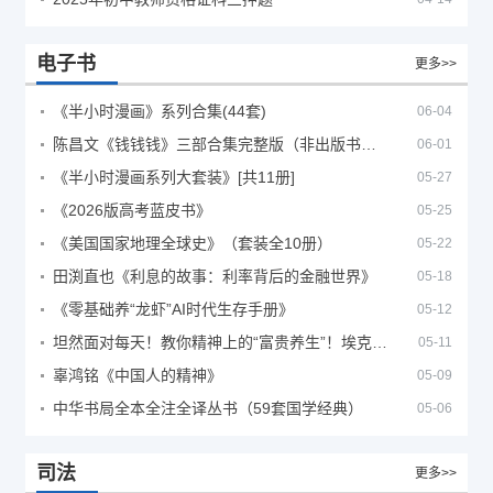
电子书
更多>>
《半小时漫画》系列合集(44套)
06-04
陈昌文《钱钱钱》三部合集完整版（非出版书籍）
06-01
《半小时漫画系列大套装》[共11册]
05-27
《2026版高考蓝皮书》
05-25
《美国国家地理全球史》（套装全10册）
05-22
田渕直也《利息的故事：利率背后的金融世界》
05-18
《零基础养“龙虾”AI时代生存手册》
05-12
坦然面对每天！教你精神上的“富贵养生”！埃克哈特·托利（Eckhart Tolle）《人生不必太用力》
05-11
辜鸿铭《中国人的精神》
05-09
中华书局全本全注全译丛书（59套国学经典）
05-06
司法
更多>>