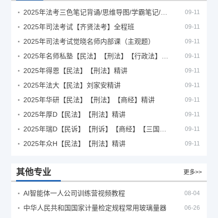
2025年法考‮色三‬笔‮背记‬诵/思维导图/学霸笔记/学科框架图
09-11
2025年司法考试【齐贤法考】全程班
09-11
2025年司法考试觉晓名师内部课（主观题）
09-11
2025年名师私塾【民法】【刑法】【行政法】【商经】精讲
09-11
2025年得恩【民法】【刑法】精讲
09-11
2025年法大【民法】刘家安精讲
09-11
2025年华研【民法】【刑法】【商经】精讲
09-11
2025年厚D【民法】【刑法】精讲
09-11
2025年瑞D【民诉】【刑诉】【商经】【三国】精讲
09-11
2025年众H【民法】【刑法】精讲
09-11
其他专业
更多>>
AI智能体一人公司训练营视频教程
08-04
中华人民共和国国家计量检定规程常用玻璃量器
06-26