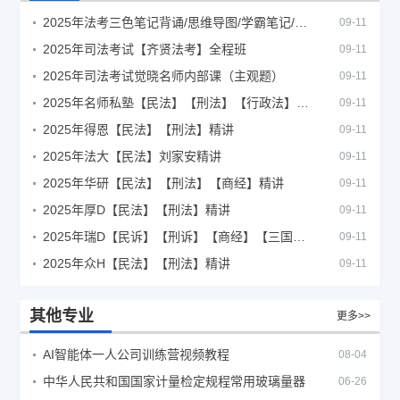
2025年法考‮色三‬笔‮背记‬诵/思维导图/学霸笔记/学科框架图
09-11
2025年司法考试【齐贤法考】全程班
09-11
2025年司法考试觉晓名师内部课（主观题）
09-11
2025年名师私塾【民法】【刑法】【行政法】【商经】精讲
09-11
2025年得恩【民法】【刑法】精讲
09-11
2025年法大【民法】刘家安精讲
09-11
2025年华研【民法】【刑法】【商经】精讲
09-11
2025年厚D【民法】【刑法】精讲
09-11
2025年瑞D【民诉】【刑诉】【商经】【三国】精讲
09-11
2025年众H【民法】【刑法】精讲
09-11
其他专业
更多>>
AI智能体一人公司训练营视频教程
08-04
中华人民共和国国家计量检定规程常用玻璃量器
06-26