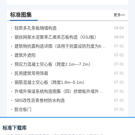
标准图集
更多>>
轻质多孔条板隔墙构造
08-04
钢丝网架水泥聚苯乙烯夹芯板构造（GSJ板）
08-04
建筑物抗震构造详图（适用于抗震设防烈度为6、7度）
07-31
建筑外遮阳
07-31
预应力混凝土空心板（跨度2.1m—7.2m）
07-31
民用建筑常用饰面
07-31
钢筋混凝土空心板（跨度1.8m~5.1m）
07-31
外墙外保温系统构造图集（四）挤塑板外墙外保温系统
07-31
SBS改性沥青卷材防水构造
07-31
胶合板门
07-31
标准下载库