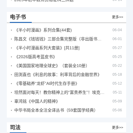
电子书
更多>>
《半小时漫画》系列合集(44套)
06-04
陈昌文《钱钱钱》三部合集完整版（非出版书籍）
06-01
《半小时漫画系列大套装》[共11册]
05-27
《2026版高考蓝皮书》
05-25
《美国国家地理全球史》（套装全10册）
05-22
田渕直也《利息的故事：利率背后的金融世界》
05-18
《零基础养“龙虾”AI时代生存手册》
05-12
坦然面对每天！教你精神上的“富贵养生”！埃克哈特·托利（Eckhart Tolle）《人生不必太用力》
05-11
辜鸿铭《中国人的精神》
05-09
中华书局全本全注全译丛书（59套国学经典）
05-06
司法
更多>>