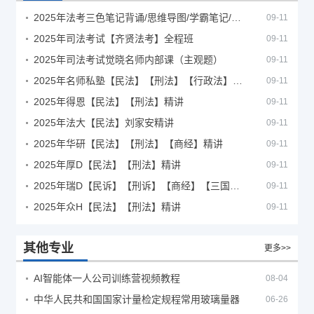
2025年法考‮色三‬笔‮背记‬诵/思维导图/学霸笔记/学科框架图
09-11
2025年司法考试【齐贤法考】全程班
09-11
2025年司法考试觉晓名师内部课（主观题）
09-11
2025年名师私塾【民法】【刑法】【行政法】【商经】精讲
09-11
2025年得恩【民法】【刑法】精讲
09-11
2025年法大【民法】刘家安精讲
09-11
2025年华研【民法】【刑法】【商经】精讲
09-11
2025年厚D【民法】【刑法】精讲
09-11
2025年瑞D【民诉】【刑诉】【商经】【三国】精讲
09-11
2025年众H【民法】【刑法】精讲
09-11
其他专业
更多>>
AI智能体一人公司训练营视频教程
08-04
中华人民共和国国家计量检定规程常用玻璃量器
06-26