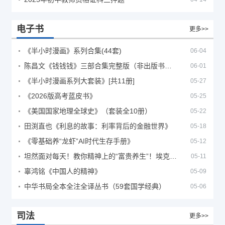
电子书
更多>>
《半小时漫画》系列合集(44套)
06-04
陈昌文《钱钱钱》三部合集完整版（非出版书籍）
06-01
《半小时漫画系列大套装》[共11册]
05-27
《2026版高考蓝皮书》
05-25
《美国国家地理全球史》（套装全10册）
05-22
田渕直也《利息的故事：利率背后的金融世界》
05-18
《零基础养“龙虾”AI时代生存手册》
05-12
坦然面对每天！教你精神上的“富贵养生”！埃克哈特·托利（Eckhart Tolle）《人生不必太用力》
05-11
辜鸿铭《中国人的精神》
05-09
中华书局全本全注全译丛书（59套国学经典）
05-06
司法
更多>>