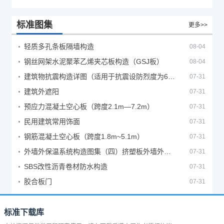
标准图集
更多>>
轻质多孔条板隔墙构造
08-04
钢丝网架水泥聚苯乙烯夹芯板构造（GSJ板）
08-04
建筑物抗震构造详图（适用于抗震设防烈度为6、7度）
07-31
建筑外遮阳
07-31
预应力混凝土空心板（跨度2.1m—7.2m）
07-31
民用建筑常用饰面
07-31
钢筋混凝土空心板（跨度1.8m~5.1m）
07-31
外墙外保温系统构造图集（四）挤塑板外墙外保温系统
07-31
SBS改性沥青卷材防水构造
07-31
胶合板门
07-31
标准下载库