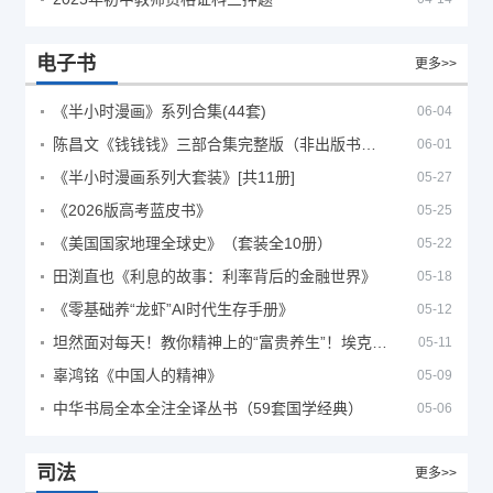
电子书
更多>>
《半小时漫画》系列合集(44套)
06-04
陈昌文《钱钱钱》三部合集完整版（非出版书籍）
06-01
《半小时漫画系列大套装》[共11册]
05-27
《2026版高考蓝皮书》
05-25
《美国国家地理全球史》（套装全10册）
05-22
田渕直也《利息的故事：利率背后的金融世界》
05-18
《零基础养“龙虾”AI时代生存手册》
05-12
坦然面对每天！教你精神上的“富贵养生”！埃克哈特·托利（Eckhart Tolle）《人生不必太用力》
05-11
辜鸿铭《中国人的精神》
05-09
中华书局全本全注全译丛书（59套国学经典）
05-06
司法
更多>>