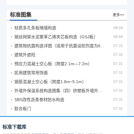
标准图集
更多>>
轻质多孔条板隔墙构造
08-04
钢丝网架水泥聚苯乙烯夹芯板构造（GSJ板）
08-04
建筑物抗震构造详图（适用于抗震设防烈度为6、7度）
07-31
建筑外遮阳
07-31
预应力混凝土空心板（跨度2.1m—7.2m）
07-31
民用建筑常用饰面
07-31
钢筋混凝土空心板（跨度1.8m~5.1m）
07-31
外墙外保温系统构造图集（四）挤塑板外墙外保温系统
07-31
SBS改性沥青卷材防水构造
07-31
胶合板门
07-31
标准下载库