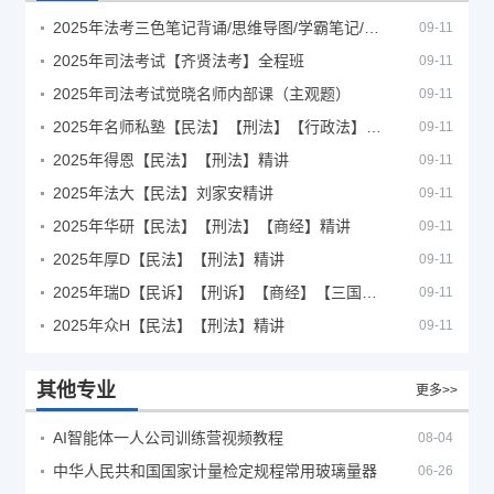
2025年法考‮色三‬笔‮背记‬诵/思维导图/学霸笔记/学科框架图
09-11
2025年司法考试【齐贤法考】全程班
09-11
2025年司法考试觉晓名师内部课（主观题）
09-11
2025年名师私塾【民法】【刑法】【行政法】【商经】精讲
09-11
2025年得恩【民法】【刑法】精讲
09-11
2025年法大【民法】刘家安精讲
09-11
2025年华研【民法】【刑法】【商经】精讲
09-11
2025年厚D【民法】【刑法】精讲
09-11
2025年瑞D【民诉】【刑诉】【商经】【三国】精讲
09-11
2025年众H【民法】【刑法】精讲
09-11
其他专业
更多>>
AI智能体一人公司训练营视频教程
08-04
中华人民共和国国家计量检定规程常用玻璃量器
06-26