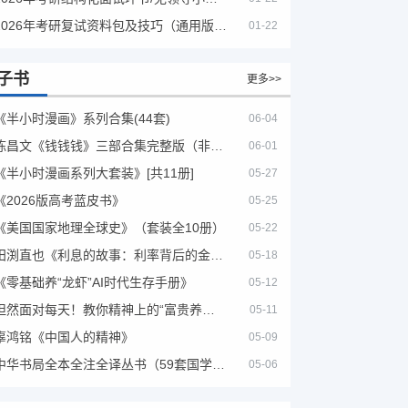
2026年考研复试资料包及技巧（通用版选看）
01-22
子书
更多>>
《半小时漫画》系列合集(44套)
06-04
陈昌文《钱钱钱》三部合集完整版（非出版书籍）
06-01
《半小时漫画系列大套装》[共11册]
05-27
《2026版高考蓝皮书》
05-25
《美国国家地理全球史》（套装全10册）
05-22
田渕直也《利息的故事：利率背后的金融世界》
05-18
《零基础养“龙虾”AI时代生存手册》
05-12
坦然面对每天！教你精神上的“富贵养生”！埃克哈特·托利（Eckhart Tolle）《人生不必太用力》
05-11
辜鸿铭《中国人的精神》
05-09
中华书局全本全注全译丛书（59套国学经典）
05-06