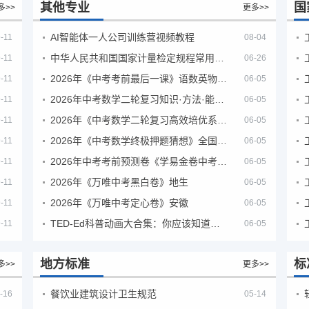
其他专业
国
多>>
更多>>
AI智能体一人公司训练营视频教程
-11
08-04
中华人民共和国国家计量检定规程常用玻璃量器
-11
06-26
2026年《中考考前最后一课》语数英物化地生历道科 10科全
-11
06-05
2026年中考数学二轮复习知识·方法·能力清单（查漏补缺专题训练）（全国通用）
-11
06-05
2026年《中考数学二轮复习高效培优系列》全国通用
-11
06-05
2026年《中考数学终极押题猜想》全国地方版
-11
06-05
2026年中考考前预测卷《学易金卷中考考前预测卷》
-11
06-05
2026年《万唯中考黑白卷》地生
-11
06-05
2026年《万唯中考定心卷》安徽
-11
06-05
TED-Ed科普动画大合集：你应该知道的知识（视频）
-11
06-05
地方标准
标
多>>
更多>>
餐饮业建筑设计卫生规范
-16
05-14