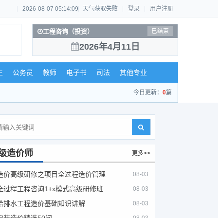
2026-08-07 05:14:10
天气获取失败
登录
用户注册
工程咨询（投资）
已结束
2026年4月11日
生
公务员
教师
电子书
司法
其他专业
今日更新：
0
篇
级造价师
更多>>
造价高级研修之项目全过程造价管理
08-03
全过程工程咨询1+x模式高级研修班
08-03
给排水工程造价基础知识讲解
08-03
安装造价精选50问